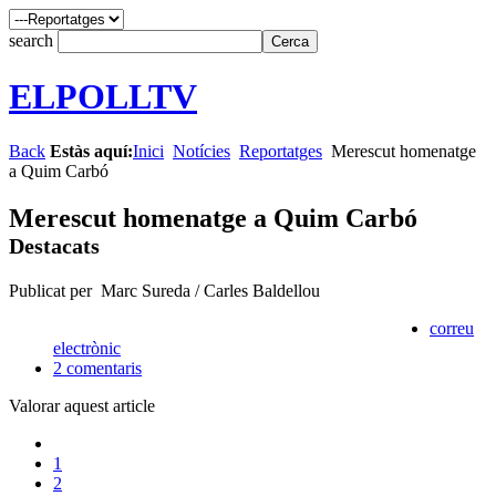
search
ELPOLLTV
Back
Estàs aquí:
Inici
Notícies
Reportatges
Merescut homenatge
a Quim Carbó
Merescut homenatge a Quim Carbó
Destacats
Publicat per Marc Sureda / Carles Baldellou
correu
electrònic
2
comentaris
Valorar aquest article
1
2