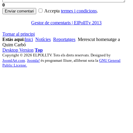
0
Accepta
termes i condicions
.
Enviar comentari
Gestor de comentaris | ElPollTv 2013
Tornar al principi
Estàs aquí:
Inici
Notícies
Reportatges
Merescut homenatge a
Quim Carbó
Desktop Version
Top
Copyright © 2026 ELPOLLTV. Tots els drets reservats. Designed by
JoomlArt.com
.
Joomla!
és programari lliure, alliberat sota la
GNU General
Public License.