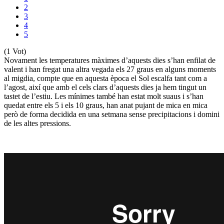
2
3
4
5
(1 Vot)
Novament les temperatures màximes d’aquests dies s’han enfilat de
valent i han fregat una altra vegada els 27 graus en alguns moments
al migdia, compte que en aquesta època el Sol escalfa tant com a
l’agost, així que amb el cels clars d’aquests dies ja hem tingut un
tastet de l’estiu. Les mínimes també han estat molt suaus i s’han
quedat entre els 5 i els 10 graus, han anat pujant de mica en mica
però de forma decidida en una setmana sense precipitacions i domini
de les altes pressions.