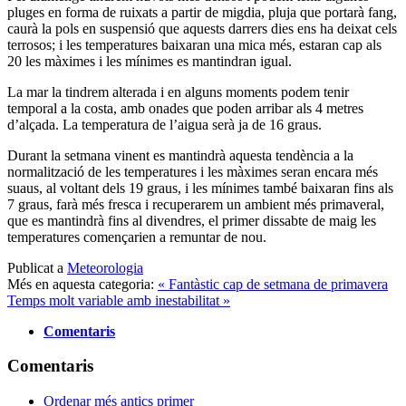
pluges en forma de ruixats a partir de migdia, pluja que portarà fang,
caurà la pols en suspensió que aquests darrers dies ens ha deixat cels
terrosos; i les temperatures baixaran una mica més, estaran cap als
20 les màximes i les mínimes es mantindran igual.
La mar la tindrem alterada i en alguns moments podem tenir
temporal a la costa, amb onades que poden arribar als 4 metres
d’alçada. La temperatura de l’aigua serà ja de 16 graus.
Durant la setmana vinent es mantindrà aquesta tendència a la
normalització de les temperatures i les màximes seran encara més
suaus, al voltant dels 19 graus, i les mínimes també baixaran fins als
7 graus, farà més fresca i recuperarem un ambient més primaveral,
que es mantindrà fins al divendres, el primer dissabte de maig les
temperatures començarien a remuntar de nou.
Publicat a
Meteorologia
Més en aquesta categoria:
« Fantàstic cap de setmana de primavera
Temps molt variable amb inestabilitat »
Comentaris
Comentaris
Ordenar més antics primer