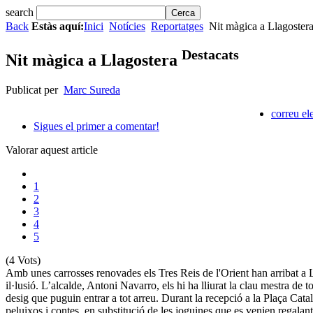
search
Back
Estàs aquí:
Inici
Notícies
Reportatges
Nit màgica a Llagoster
Destacats
Nit màgica a Llagostera
Publicat per
Marc Sureda
correu el
Sigues el primer a comentar!
Valorar aquest article
1
2
3
4
5
(4 Vots)
Amb unes carrosses renovades els Tres Reis de l'Orient han arribat a 
il·lusió. L’alcalde, Antoni Navarro, els hi ha lliurat la clau mestra de t
desig que puguin entrar a tot arreu. Durant la recepció a la Plaça Catal
peluixos i contes, en substitució de les joguines que es venien regalant