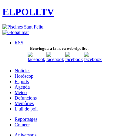
ELPOLLTV
RSS
Benvinguts a la nova web elpolltv!
Notícies
Horòscop
Esports
Agenda
Meteo
Defuncions
Memòries
L'ull de poll
Reportatges
Comerç
Aniversaris