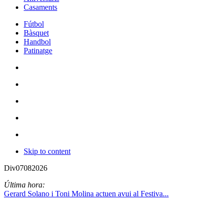
Casaments
Fútbol
Bàsquet
Handbol
Patinatge
Skip to content
Div
07
08
2026
Última hora:
Gerard Solano i Toni Molina actuen avui al Festiva...