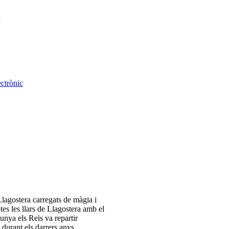
a
ectrònic
Llagostera carregats de màgia i
otes les llars de Llagostera amb el
unya els Reis va repartir
 durant els darrers anys.