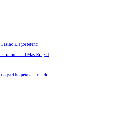
l Casino Llagosterenc
 astronòmica al Mas Roig II
 no pari ho peta a la rua de