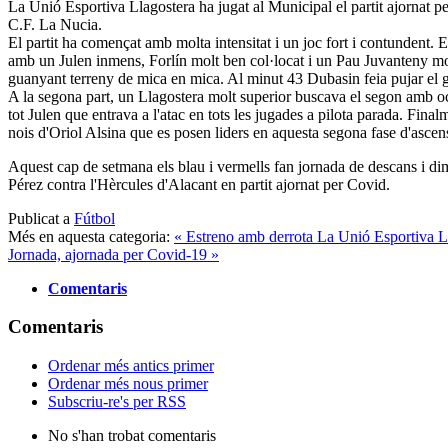
La Unió Esportiva Llagostera ha jugat al Municipal el partit ajornat pe
C.F. La Nucia.
El partit ha començat amb molta intensitat i un joc fort i contundent. El
amb un Julen inmens, Forlín molt ben col·locat i un Pau Juvanteny mo
guanyant terreny de mica en mica. Al minut 43 Dubasin feia pujar el g
A la segona part, un Llagostera molt superior buscava el segon amb oc
tot Julen que entrava a l'atac en tots les jugades a pilota parada. Finalm
nois d'Oriol Alsina que es posen liders en aquesta segona fase d'asce
Aquest cap de setmana els blau i vermells fan jornada de descans i dim
Pérez contra l'Hèrcules d'Alacant en partit ajornat per Covid.
Publicat a
Fútbol
Més en aquesta categoria:
« Estreno amb derrota
La Unió Esportiva Ll
Jornada, ajornada per Covid-19 »
Comentaris
Comentaris
Ordenar més antics primer
Ordenar més nous primer
Subscriu-re's per RSS
No s'han trobat comentaris