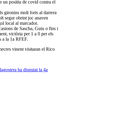
r un positiu de covid contra el
s gironins molt forts al darrera
lt segur obrint joc anaven
ol local al marcador.
asions de Sascha, Guiu o fins i
ent, victòria per 1 a 0 per els
ns a la 1a RFEF.
ecres vinent visitaran el Rico
agostera ha disputat la 4a