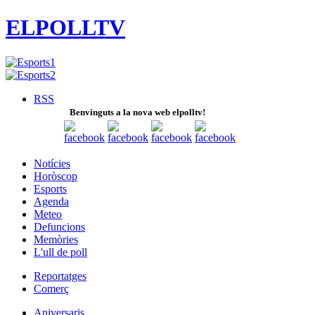
ELPOLLTV
RSS
Benvinguts a la nova web elpolltv!
Notícies
Horòscop
Esports
Agenda
Meteo
Defuncions
Memòries
L'ull de poll
Reportatges
Comerç
Aniversaris