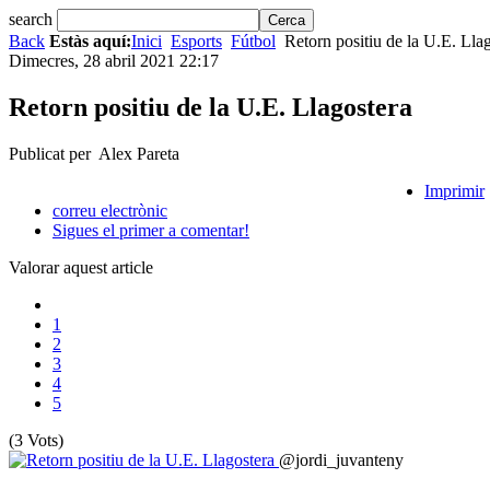
search
Back
Estàs aquí:
Inici
Esports
Fútbol
Retorn positiu de la U.E. Lla
Dimecres, 28 abril 2021 22:17
Retorn positiu de la U.E. Llagostera
Publicat per Alex Pareta
Imprimir
correu electrònic
Sigues el primer a comentar!
Valorar aquest article
1
2
3
4
5
(3 Vots)
@jordi_juvanteny