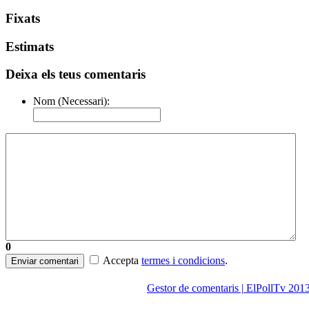
Fixats
Estimats
Deixa els teus comentaris
Nom (Necessari):
0
Accepta
termes i condicions
.
Enviar comentari
Gestor de comentaris | ElPollTv 201