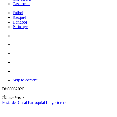
Casaments
Fútbol
Bàsquet
Handbol
Patinatge
Skip to content
Dij
06
08
2026
Última hora:
Festa del Casal Parroquial Llagosterenc