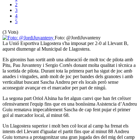
2
3
4
5
(3 Vots)
Foto: @JordiJuvanteny
La Unió Esportiva Llagostera s'ha imposat per 2-0 al Llevant B,
aquest diumenge al Municipal de Llagostera.
Els gironins han sortit amb una alineació de molt toc de pilota amb
Pitu, Pau Juvanteny i Sergio Cortés donant molta qualitat i tècnica a
la sortida de pilota. Durant tota la primera part ha sigut de joc amb
anades i vingudes, amb molt de joc per bandes dels granotes i amb
verticalitat buscant Sascha Andreu per els locals però sense
aconseguir avançar en el marcador per part de ningú.
La segona part Oriol Alsina ha fet algun canvi que han fet créixer
ofensivament l'equip fins que en una boníssima Asistencia d’Andreu
Guiu rematava impecablement Sascha de cap fent pujar el primer
gol al marcador local, al minut 68.
Un Llagostera superior i molt ben col·locat al camp ha frenat els
intents del Llevant d'igualar el partit fins que al minut 88 Andreu
Guiu tornava a protagonitzar una gran jugada des del mig del camp