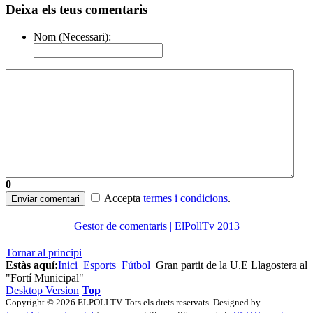
Deixa els teus comentaris
Nom (Necessari):
0
Accepta
termes i condicions
.
Enviar comentari
Gestor de comentaris | ElPollTv 2013
Tornar al principi
Estàs aquí:
Inici
Esports
Fútbol
Gran partit de la U.E Llagostera al
"Fortí Municipal"
Desktop Version
Top
Copyright © 2026 ELPOLLTV. Tots els drets reservats. Designed by