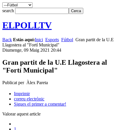
search
ELPOLLTV
Back
Estàs aquí:
Inici
Esports
Fútbol
Gran partit de la U.E
Llagostera al "Fortí Municipal"
Diumenge, 09 Maig 2021 20:44
Gran partit de la U.E Llagostera al
"Fortí Municipal"
Publicat per Àlex Pareta
Imprimir
correu electrònic
Sigues el primer a comentar!
Valorar aquest article
1