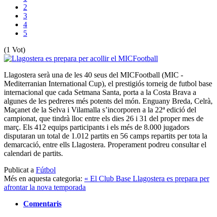
2
3
4
5
(1 Vot)
Llagostera serà una de les 40 seus del MICFootball (MIC -
Mediterranian International Cup), el prestigiós torneig de futbol base
internacional que cada Setmana Santa, porta a la Costa Brava a
algunes de les pedreres més potents del món. Enguany Breda, Celrà,
Maçanet de la Selva i Vilamalla s’incorporen a la 22ª edició del
campionat, que tindrà lloc entre els dies 26 i 31 del proper mes de
març. Els 412 equips participants i els més de 8.000 jugadors
disputaran un total de 1.012 partits en 56 camps repartits per tota la
demarcació, entre ells Llagostera. Properament podreu consultar el
calendari de partits.
Publicat a
Fútbol
Més en aquesta categoria:
« El Club Base Llagostera es prepara per
afrontar la nova temporada
Comentaris