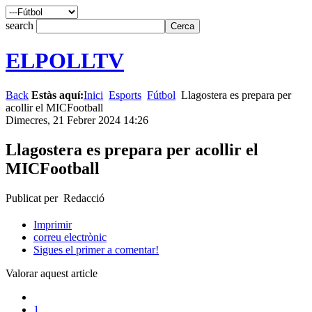
search
ELPOLLTV
Back
Estàs aquí:
Inici
Esports
Fútbol
Llagostera es prepara per
acollir el MICFootball
Dimecres, 21 Febrer 2024 14:26
Llagostera es prepara per acollir el
MICFootball
Publicat per Redacció
Imprimir
correu electrònic
Sigues el primer a comentar!
Valorar aquest article
1