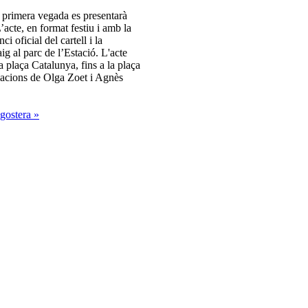
r primera vegada es presentarà
’acte, en format festiu i amb la
i oficial del cartell i la
g al parc de l’Estació. L'acte
plaça Catalunya, fins a la plaça
actuacions de Olga Zoet i Agnès
gostera »