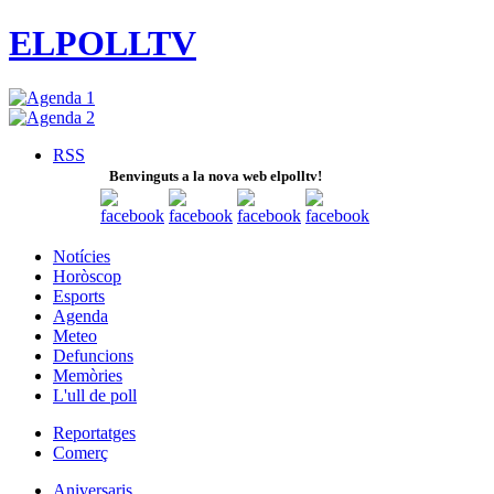
ELPOLLTV
RSS
Benvinguts a la nova web elpolltv!
Notícies
Horòscop
Esports
Agenda
Meteo
Defuncions
Memòries
L'ull de poll
Reportatges
Comerç
Aniversaris