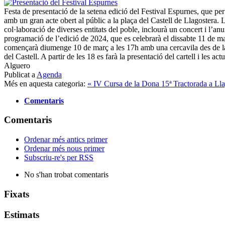
Festa de presentació de la setena edició del Festival Espurnes, que pe
amb un gran acte obert al públic a la plaça del Castell de Llagostera. L
col·laboració de diverses entitats del poble, inclourà un concert i l’anunc
programació de l’edició de 2024, que es celebrarà el dissabte 11 de mai
començarà diumenge 10 de març a les 17h amb una cercavila des de la 
del Castell. A partir de les 18 es farà la presentació del cartell i les 
Alguero
Publicat a
Agenda
Més en aquesta categoria:
« IV Cursa de la Dona
15ª Tractorada a Lla
Comentaris
Comentaris
Ordenar més antics primer
Ordenar més nous primer
Subscriu-re's per RSS
No s'han trobat comentaris
Fixats
Estimats