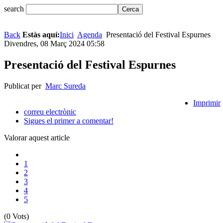
search
Back
Estàs aquí:
Inici
Agenda
Presentació del Festival Espurnes
Divendres, 08 Març 2024 05:58
Presentació del Festival Espurnes
Publicat per
Marc Sureda
Imprimir
correu electrònic
Sigues el primer a comentar!
Valorar aquest article
1
2
3
4
5
(0 Vots)