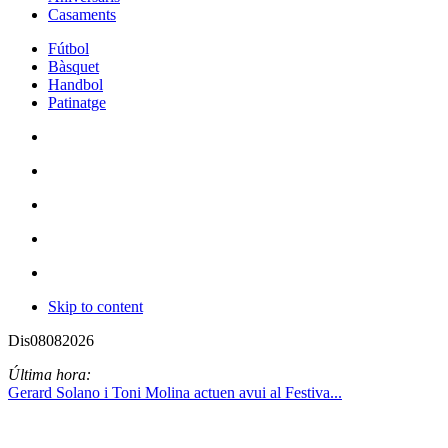
Casaments
Fútbol
Bàsquet
Handbol
Patinatge
Skip to content
Dis
08
08
2026
Última hora:
Gerard Solano i Toni Molina actuen avui al Festiva...