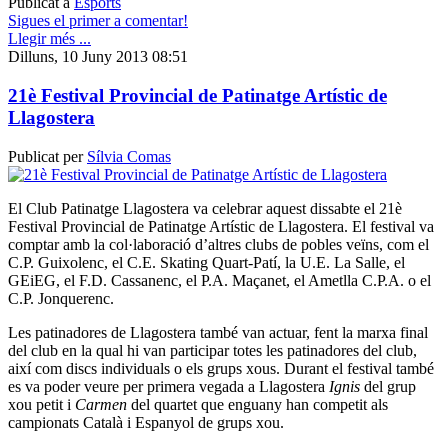
Publicat a
Esports
Sigues el primer a comentar!
Llegir més ...
Dilluns, 10 Juny 2013 08:51
21è Festival Provincial de Patinatge Artístic de
Llagostera
Publicat per
Sílvia Comas
El Club Patinatge Llagostera va celebrar aquest dissabte el 21è
Festival Provincial de Patinatge Artístic de Llagostera. El festival va
comptar amb la col·laboració d’altres clubs de pobles veïns, com el
C.P. Guixolenc, el C.E. Skating Quart-Patí, la U.E. La Salle, el
GEiEG, el F.D. Cassanenc, el P.A. Maçanet, el Ametlla C.P.A. o el
C.P. Jonquerenc.
Les patinadores de Llagostera també van actuar, fent la marxa final
del club en la qual hi van participar totes les patinadores del club,
així com discs individuals o els grups xous. Durant el festival també
es va poder veure per primera vegada a Llagostera
Ignis
del grup
xou petit i
Carmen
del quartet que enguany han competit als
campionats Català i Espanyol de grups xou.