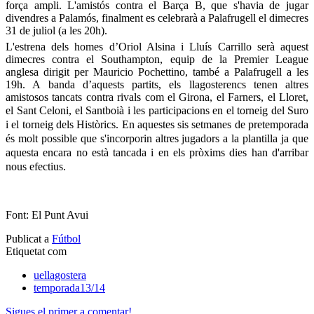
força ampli. L'amistós contra el Barça B, que s'havia de jugar
divendres a Palamós, finalment es celebrarà a Palafrugell el dimecres
31 de juliol (a les 20h).
L'estrena dels homes d’Oriol Alsina i Lluís Carrillo serà aquest
dimecres contra el Southampton, equip de la Premier League
anglesa dirigit per Mauricio Pochettino, també a Palafrugell a les
19h. A banda d’aquests partits, els llagosterencs tenen altres
amistosos tancats contra rivals com el Girona, el Farners, el Lloret,
el Sant Celoni, el Santboià i les participacions en
el torneig del Suro
i el torneig dels Històrics
. En aquestes sis setmanes de pretemporada
és molt possible que s'incorporin altres jugadors a la plantilla ja que
aquesta encara no està tancada i en els pròxims dies han d'arribar
nous efectius.
Font: El Punt Avui
Publicat a
Fútbol
Etiquetat com
uellagostera
temporada13/14
Sigues el primer a comentar!