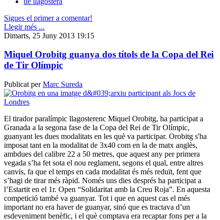
ue llagostera
Sigues el primer a comentar!
Llegir més ...
Dimarts, 25 Juny 2013 19:15
Miquel Orobitg guanya dos títols de la Copa del Rei
de Tir Olímpic
Publicat per
Marc Sureda
El tirador paralímpic llagosterenc Miquel Orobitg, ha participat a
Granada a la segona fase de la Copa del Rei de Tir Olímpic,
guanyant les dues modalitats en les què va participar. Orobitg s'ha
imposat tant en la modalitat de 3x40 com en la de matx anglès,
ambdues del calibre 22 a 50 metres, que aquest any per primera
vegada s’ha fet sota el nou reglament, segons el qual, entre altres
canvis, fa que el temps en cada modalitat és més reduït, fent que
s’hagi de tirar més ràpid. Només uns dies després ha participat a
l’Estartit en el 1r. Open “Solidaritat amb la Creu Roja”. En aquesta
competició també va guanyar. Tot i que en aquest cas el més
important no era haver de guanyar, sinó que es tractava d’un
esdeveniment benèfic, i el què comptava era recaptar fons per a la