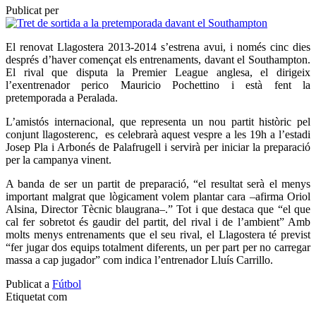
Publicat per
El renovat Llagostera 2013-2014 s’estrena avui, i només cinc dies
després d’haver començat els entrenaments, davant el Southampton.
El rival que disputa la Premier League anglesa, el dirigeix
l’exentrenador perico Mauricio Pochettino i està fent la
pretemporada a Peralada.
L’amistós internacional, que representa un nou partit històric pel
conjunt llagosterenc, es celebrarà aquest vespre a les 19h a l’estadi
Josep Pla i Arbonés de Palafrugell i servirà per iniciar la preparació
per la campanya vinent.
A banda de ser un partit de preparació, “el resultat serà el menys
important malgrat que lògicament volem plantar cara –afirma Oriol
Alsina, Director Tècnic blaugrana–.” Tot i que destaca que “el que
cal fer sobretot és gaudir del partit, del rival i de l’ambient” Amb
molts menys entrenaments que el seu rival, el Llagostera té previst
“fer jugar dos equips totalment diferents, un per part per no carregar
massa a cap jugador” com indica l’entrenador Lluís Carrillo.
Publicat a
Fútbol
Etiquetat com