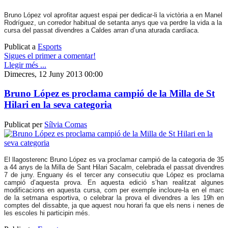
Bruno López vol aprofitar aquest espai per dedicar-li la victòria a en Manel
Rodríguez, un corredor habitual de setanta anys que va perdre la vida a la
cursa del passat divendres a Caldes arran d’una aturada cardíaca.
Publicat a
Esports
Sigues el primer a comentar!
Llegir més ...
Dimecres, 12 Juny 2013 00:00
Bruno López es proclama campió de la Milla de St
Hilari en la seva categoria
Publicat per
Sílvia Comas
El llagosterenc Bruno López es va proclamar campió de la categoria de 35
a 44 anys de la Milla de Sant Hilari Sacalm, celebrada el passat divendres
7 de juny. Enguany és el tercer any consecutiu que López es proclama
campió d’aquesta prova. En aquesta edició s’han realitzat algunes
modificacions en aquesta cursa, com per exemple incloure-la en el marc
de la setmana esportiva, o celebrar la prova el divendres a les 19h en
comptes del dissabte, ja que aquest nou horari fa que els nens i nenes de
les escoles hi participin més.