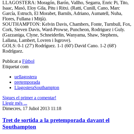
LLAGOSTERA: Moragón, Barón, Vallho, Segarra, Enric Pi, Tito,
Isaac, Masó, Eloy Gila, Pitu i Ritxi. (Ratti, Cunill, Cano, Marc
García, Estruch, El Morabet, Barnils, Adriano, Aumatell, Nuha,
Flores, Fullana i Mitjà).
SOUTHAMPTON: Kelvin Davis, Chambers, Fonte, Turnbull, Fox,
Cork, Steven Davis, Ward-Prowse, Puncheon, Rodriguez i Guly.
(Gazzaniga, Clyne, Schneiderlin, Wanyama, Shaw, Stephens,
Lallana, Lambert, Lovren i Isgrove).
GOLS: 0-1 (27') Rodríguez. 1-1 (60') David Cano. 1-2 (68')
Rodríguez.
Publicat a
Fútbol
Etiquetat com
uellagostera
pretemporada
LlagosteraSouthampton
Sigues el primer a comentar!
Llegir més ...
Dimecres, 17 Juliol 2013 11:18
Tret de sortida a la pretemporada davant el
Southampton