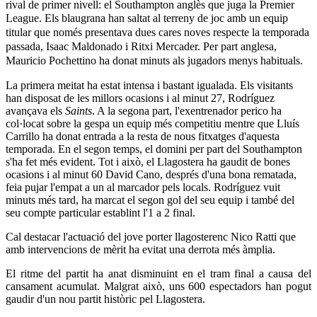
rival de primer nivell: el Southampton anglès que juga la Premier
League.
Els blaugrana han saltat al terreny de joc amb un equip
titular que només presentava dues cares noves respecte la temporada
passada, Isaac Maldonado i Ritxi Mercader. Per part anglesa,
Mauricio Pochettino ha donat minuts als jugadors menys habituals.
La primera meitat ha estat intensa i bastant igualada. Els visitants
han disposat de les millors ocasions i al minut 27, Rodríguez
avançava els
Saints
. A la segona part, l'exentrenador perico ha
col·locat sobre la gespa un equip més competitiu mentre que Lluís
Carrillo ha donat entrada a la resta de nous fitxatges d'aquesta
temporada. En el segon temps, el domini per part del Southampton
s'ha fet més evident. Tot i això, el Llagostera ha gaudit de bones
ocasions i al minut 60 David Cano, després d'una bona rematada,
feia pujar l'empat a un al marcador pels locals. Rodríguez vuit
minuts més tard, ha marcat el segon gol del seu equip i també del
seu compte particular establint l'1 a 2 final.
Cal destacar l'actuació del jove porter llagosterenc Nico Ratti que
amb intervencions de mèrit ha evitat una derrota més àmplia.
El ritme del partit ha anat disminuint en el tram final a causa del
cansament acumulat. Malgrat això, uns 600 espectadors han pogut
gaudir d'un nou partit històric pel Llagostera.