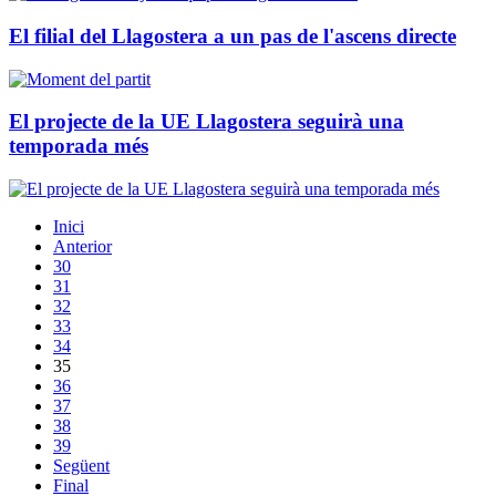
El filial del Llagostera a un pas de l'ascens directe
El projecte de la UE Llagostera seguirà una
temporada més
Inici
Anterior
30
31
32
33
34
35
36
37
38
39
Següent
Final