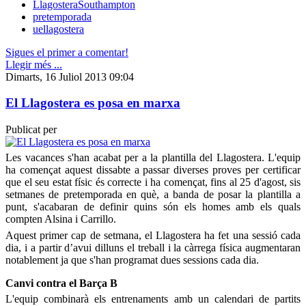
LlagosteraSouthampton
pretemporada
uellagostera
Sigues el primer a comentar!
Llegir més ...
Dimarts, 16 Juliol 2013 09:04
El Llagostera es posa en marxa
Publicat per
Les vacances s'han acabat per a la plantilla del Llagostera. L'equip
ha començat aquest dissabte a passar diverses proves per certificar
que el seu estat físic és correcte i ha començat, fins al 25 d'agost, sis
setmanes de pretemporada en què, a banda de posar la plantilla a
punt, s'acabaran de definir quins són els homes amb els quals
compten Alsina i Carrillo.
Aquest primer cap de setmana, el Llagostera ha fet una sessió cada
dia, i a partir d’avui dilluns el treball i la càrrega física augmentaran
notablement ja que s'han programat dues sessions cada dia.
Canvi contra el Barça B
L'equip combinarà els entrenaments amb un calendari de partits