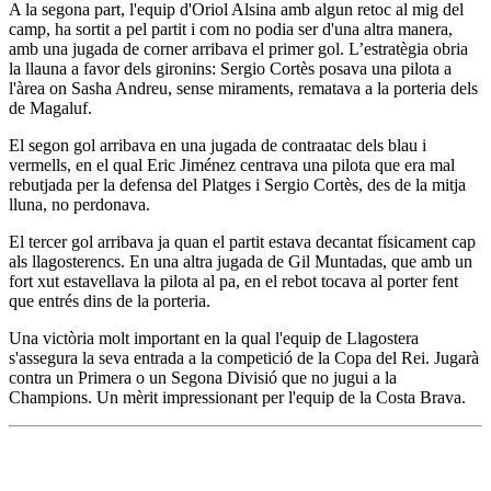
A la segona part, l'equip d'Oriol Alsina amb algun retoc al mig del
camp, ha sortit a pel partit i com no podia ser d'una altra manera,
amb una jugada de corner arribava el primer gol. L’estratègia obria
la llauna a favor dels gironins: Sergio Cortès posava una pilota a
l'àrea on Sasha Andreu, sense miraments, rematava a la porteria dels
de Magaluf.
El segon gol arribava en una jugada de contraatac dels blau i
vermells, en el qual Eric Jiménez centrava una pilota que era mal
rebutjada per la defensa del Platges i Sergio Cortès, des de la mitja
lluna, no perdonava.
El tercer gol arribava ja quan el partit estava decantat físicament cap
als llagosterencs. En una altra jugada de Gil Muntadas, que amb un
fort xut estavellava la pilota al pa, en el rebot tocava al porter fent
que entrés dins de la porteria.
Una victòria molt important en la qual l'equip de Llagostera
s'assegura la seva entrada a la competició de la Copa del Rei. Jugarà
contra un Primera o un Segona Divisió que no jugui a la
Champions. Un mèrit impressionant per l'equip de la Costa Brava.