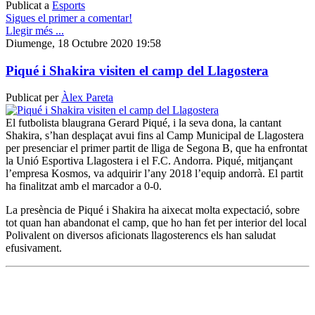
Publicat a
Esports
Sigues el primer a comentar!
Llegir més ...
Diumenge, 18 Octubre 2020 19:58
Piqué i Shakira visiten el camp del Llagostera
Publicat per
Àlex Pareta
El futbolista blaugrana Gerard Piqué, i la seva dona, la cantant
Shakira, s’han desplaçat avui fins al Camp Municipal de Llagostera
per presenciar el primer partit de lliga de Segona B, que ha enfrontat
la Unió Esportiva Llagostera i el F.C. Andorra. Piqué, mitjançant
l’empresa Kosmos, va adquirir l’any 2018 l’equip andorrà. El partit
ha finalitzat amb el marcador a 0-0.
La presència de Piqué i Shakira ha aixecat molta expectació, sobre
tot quan han abandonat el camp, que ho han fet per interior del local
Polivalent on diversos aficionats llagosterencs els han saludat
efusivament.