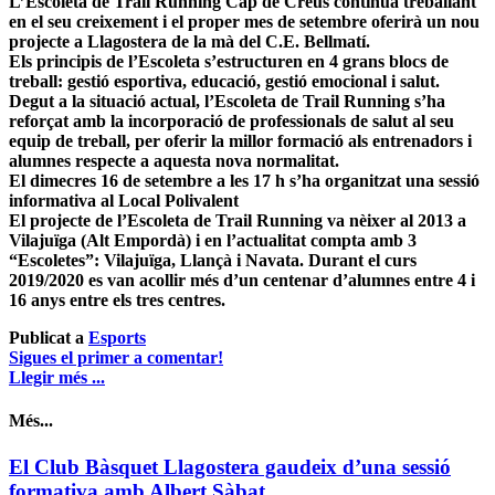
L’Escoleta de Trail Running Cap de Creus continua treballant
en el seu creixement i el proper mes de setembre oferirà un nou
projecte a Llagostera de la mà del C.E. Bellmatí.
Els principis de l’Escoleta s’estructuren en 4 grans blocs de
treball: gestió esportiva, educació, gestió emocional i salut.
Degut a la situació actual, l’Escoleta de Trail Running s’ha
reforçat amb la incorporació de professionals de salut al seu
equip de treball, per oferir la millor formació als entrenadors i
alumnes respecte a aquesta nova normalitat.
El dimecres 16 de setembre a les 17 h s’ha organitzat una sessió
informativa al Local Polivalent
El projecte de l’Escoleta de Trail Running va nèixer al 2013 a
Vilajuïga (Alt Empordà) i en l’actualitat compta amb 3
“Escoletes”: Vilajuïga, Llançà i Navata. Durant el curs
2019/2020 es van acollir més d’un centenar d’alumnes entre 4 i
16 anys entre els tres centres.
Publicat a
Esports
Sigues el primer a comentar!
Llegir més ...
Més...
El Club Bàsquet Llagostera gaudeix d’una sessió
formativa amb Albert Sàbat