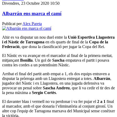
Divendres, 23 Octubre 2020 10:50
Albarrán ens marca el camí
Publicat per
Alex Pareta
Ahir es va disputar un nou duel entre la
Unió Esportiva Llagostera
i el Nàstic de Tarragona
en els quarts de final de la
Copa de la
Federació
, que dona la classificació per jugar la Copa del Rei.
El Nàstic es va avançar en el marcador al final de la primera meitat,
mitjançant
Bonilla
. Un gol de
Sascha
empatava el partit i posava
contra les cordes a un potentíssim Nàstic.
Arribat el final del partit amb empat a 1, els dos equips entraven a
disputar la pròrroga amb un Llagostera entregat a totes.
Albarrán
,
jugador del Nàstic i ex Llagostera, en una jugada defensiva va
provocar un penal sobre
Sascha Andreu
, que li va cedir el tir des de
la pena màxima a
Sergio Cortès
.
El davanter blau i vermell no va perdonar i va fer pujar el
2 a 1
final
al marcador, amb el que donaria l’eliminatòria al conjunt gironí. Un
altre cop l'equip de Tarragona marxava del Municipal sense conèixer
la victòria.