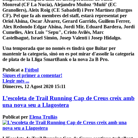
Monreal (CF La Nucía), Alejandro Muñoz ‘Muñi’ (EC
Granollers), Aleix Roig (CE Sabadell) i Pere Martínez (Burgos
CF). Pel que fa als membres del staff, estarà representat per
Oriol Alsina, Oscar Àlvarez, Gerard Garrido, Guillem Ferrer,
Alex Redondo Edgar Alsina, Jordi Mir, Eduard Bardera, Jordi
Cumelles, Alex Luis "Sepu", Cristo Avilés, Marc
Castellsagué, Israel Simón, Josep Valentí i Josep Hidalgo.
Una temporada que no només es tindrà que lluitar per
mantenir la categoria, sinó on es pot mirar d'assolir la categoria
de plata de la Lliga SmartBank o la nova 2a B Pro.
Publicat a
Fútbol
Sigues el primer a comentar!
Llegir més ...
Dimecres, 12 Agost 2020 15:11
L’escoleta de Trail Running Cap de Creus creix amb
una nova seu a Llagostera
Publicat per
Elena Trullàs