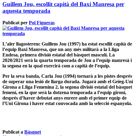
Guillem Jou, escollit capità del Baxi Manresa per
aquesta temporada
Publicat per
Pol Figueras
L’aler llagosterenc
Guillem Jou
(1997) ha estat escollit
capità de
l’equip Baxi Manresa
, que un any més militarà a la Lliga
Endesa, primera divisió estatal del bàsquet masculí. La
2020/2021 serà la
quarta temporada de Jou a l’equip manresà
i
la segona en la qual exercirà com a capità de l’equip.
Per la seva banda,
Carla Jou
(1994) tornarà a les pistes després
de
superar una lesió de llarga durada
. Jugarà amb el
Geieg-Uni
Girona a Lliga Femenina 2
, la segona divisió estatal del bàsquet
femení, en la que serà la dotzena temporada a l’equip gironí,
després d’haver debutat anys enrere amb
el primer equip de
l’Uni Girona i haver estat convocada amb la selecció espanyola
.
Publicat a
Bàsquet