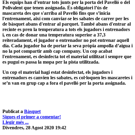
Els equips han d’entrar tots junts per la porta del Pavelló o del
Polivalent que tenen assignada. És
obligatori l’ús de
mascareta
des que s'arriba al Pavelló fins que s’inicia
l'entrenament, així com
canviar-se les sabates de carrer per les
de bàsquet
abans d'entrar al parquet. També abans d'entrar al
recinte
es pren la temperatura a tots els jugadors i entrenadors
i, en cas de donar una temperatura
superior a 37,3
reiteradament, el jugador o entrenador no pot entrenar aquell
dia. Cada jugador ha de portar la seva pròpia ampolla d’aigua i
no la pot compartir amb cap company. Un cop acabat
l'entrenament,
es desinfecta tot el material utilitzat
i sempre que
es pugui es passa la mopa per la pista utilitzada.
Un cop el material hagi estat desinfectat, els jugadors i
entrenadors es canvien les sabates, es col·loquen les mascaretes i
se’n van en grup cap a fora el pavelló per la porta assignada.
Publicat a
Bàsquet
Sigues el primer a comentar!
Llegir més ...
Divendres, 28 Agost 2020 19:42