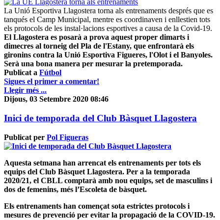
La Unió Esportiva Llagostera torna als entrenaments després que es
tanqués el Camp Municipal, mentre es coordinaven i enllestien tots
els protocols de les instal·lacions esportives a causa de la Covid-19.
El Llagostera es posarà a prova aquest proper dimarts i
dimecres al torneig del Pla de l'Estany, que enfrontarà els
gironins contra la Unió Esportiva Figueres, l'Olot i el Banyoles.
Serà una bona manera per mesurar la pretemporada.
Publicat a
Fútbol
Sigues el primer a comentar!
Llegir més ...
Dijous, 03 Setembre 2020 08:46
Inici de temporada del Club Bàsquet Llagostera
Publicat per
Pol Figueras
Aquesta setmana han arrencat els entrenaments per tots els
equips del
Club Bàsquet Llagostera
. Per a la temporada
2020/21, el
CBLL
comptarà amb
nou equips, set de masculins i
dos de femenins, més l’Escoleta de bàsquet
.
Els entrenaments han començat sota estrictes
protocols i
mesures de prevenció per evitar la propagació de la COVID-19
.