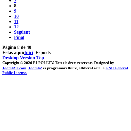
7
8
9
10
11
12
Següent
Final
Pàgina 8 de 40
Estàs aquí:
Inici
Esports
Desktop Version
Top
Copyright © 2026 ELPOLLTV. Tots els drets reservats. Designed by
JoomlArt.com
.
Joomla!
és programari lliure, alliberat sota la
GNU General
Public License.