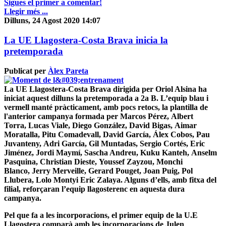
Sigues el primer a comentar!
Llegir més ...
Dilluns, 24 Agost 2020 14:07
La UE Llagostera-Costa Brava inicia la
pretemporada
Publicat per
Àlex Pareta
La UE Llagostera-Costa Brava dirigida per Oriol Alsina ha
iniciat aquest dilluns la pretemporada a 2a B. L’equip blau i
vermell manté pràcticament, amb pocs retocs, la plantilla de
l'anterior campanya formada per Marcos Pérez, Albert
Torra, Lucas Viale, Diego González, David Bigas, Aimar
Moratalla, Pitu Comadevall, David García, Álex Cobos, Pau
Juvanteny, Adri García, Gil Muntadas, Sergio Cortés, Eric
Jiménez, Jordi Maymí, Sascha Andreu, Kuku Kanteh, Anselm
Pasquina, Christian Dieste, Youssef Zayzou, Monchi
Blanco, Jerry Merveille, Gerard Pouget, Joan Puig, Pol
Llubera, Lolo Montyi Eric Zalaya. Alguns d’ells, amb fitxa del
filial, reforçaran l’equip llagosterenc en aquesta dura
campanya.
Pel que fa a les incorporacions, el primer equip de la U.E
Llagostera comparà amb les incorporacions de Julen