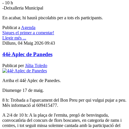
- 10 h
-Deixalleria Municipal
En acabar, hi haurà piscolabis per a tots els participants.
Publicat a
Agenda
Sigues el primer a comentar!
Llegir més ...
Dilluns, 04 Maig 2026 09:43
44è Aplec de Panedes
Publicat per
Júlia Toledo
Arriba el 44è Aplec de Panedes.
Diumenge 17 de maig.
8 h: Trobada a l'aparcament del Bon Preu per qui vulgui pujar a peu.
Més informació al 609415477.
A 2/4 de 10 h: A la plaça de l'ermita, pregó de benvinguda,
convocatòria del concurs de flors boscanes, en categoria de rams i
centres, i tot seguit missa solemne cantada amb la participació del