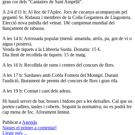
gran cor dels "Cantaires de Sant Ampèlit".
A 2/4 d'11 h: Al lloc de l'Aplec. Jocs de cucanya acompanyats pel
gegantó Sr. Ridaura i membres de la Colla Gegantera de Llagostera.
Elecció nova pubilla del veïnat. 18è campionat mundial del
llançament de rabassa.
A les 14 h: Arrossada popular (menú: amanida, arròs, pa, got de vi o
aigua i postres).
Venda de tiquets a la Llibreria Surda. Donatiu: 15 €.
Dia límit de recollida de tiquets: 15 de maig.
A les 16 h: Recollida de rams i centres del concurs de flors.
A les 17 h: Sardanes amb Cobla Foment del Montgrí. Durant
l'audició, lliurament de premis del concurs de flors i gran rifa.
A les 19 h: Comiat i cant dels adeus.
Hi haurà servei de bar, bosses i bidons per a les deixalles. Cal que us
porteu cadires, taules i coberts. Seguint la normativa, no es podrà fer
cap mena de foc. Aforament limitat.
Publicat a
Agenda
Sigues el primer a comentar!
Llegir més ...