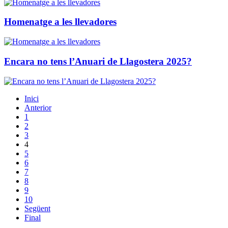
Homenatge a les llevadores
Encara no tens l’Anuari de Llagostera 2025?
Inici
Anterior
1
2
3
4
5
6
7
8
9
10
Següent
Final