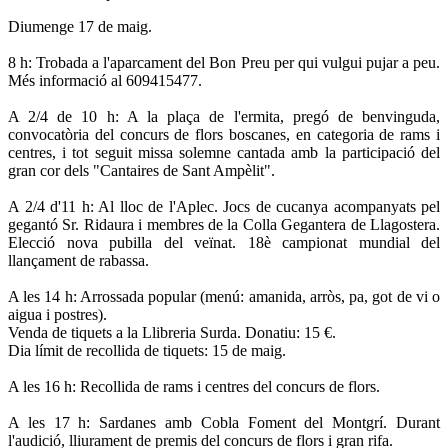
Diumenge 17 de maig.
8 h: Trobada a l'aparcament del Bon Preu per qui vulgui pujar a peu.
Més informació al 609415477.
A 2/4 de 10 h: A la plaça de l'ermita, pregó de benvinguda,
convocatòria del concurs de flors boscanes, en categoria de rams i
centres, i tot seguit missa solemne cantada amb la participació del
gran cor dels "Cantaires de Sant Ampèlit".
A 2/4 d'11 h: Al lloc de l'Aplec. Jocs de cucanya acompanyats pel
gegantó Sr. Ridaura i membres de la Colla Gegantera de Llagostera.
Elecció nova pubilla del veïnat. 18è campionat mundial del
llançament de rabassa.
A les 14 h: Arrossada popular (menú: amanida, arròs, pa, got de vi o
aigua i postres).
Venda de tiquets a la Llibreria Surda. Donatiu: 15 €.
Dia límit de recollida de tiquets: 15 de maig.
A les 16 h: Recollida de rams i centres del concurs de flors.
A les 17 h: Sardanes amb Cobla Foment del Montgrí. Durant
l'audició, lliurament de premis del concurs de flors i gran rifa.