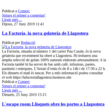
Publicat a
Comerç
Sigues el primer a comentar!
Llegir més ...
Dijous, 27 Juny 2019 11:41
La Factoria, la nova gelateria de Llagostera
Publicat per
Redacció
La Factoria, situada al número 1 del carrer Pau Casals, és la nova
gelateria que recentment ha obert a Llagostera. Hi trobareu una
àmplia selecció de gelats 100% naturals elaborats artesanalment. A la
Factoria també hi ha servei de bar amb cafè, infusions, pastes,
paninnis i entrepans. L’horari d’estiu és de 8 a 14h i de 17:30 a 22 h.
Els dimarts el matí és tancat. Per a més informació podeu consultar
el web https://lafactoriallagostera.business.site
Publicat a
Comerç
Sigues el primer a comentar!
Llegir més ...
Dimarts, 25 Juny 2019 15:15
L'escape room Llisquets obre les portes a Llagostera