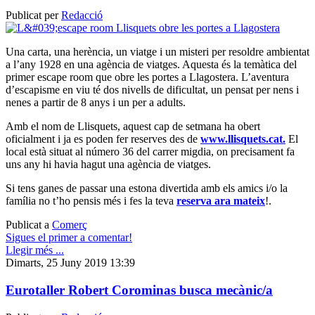
Publicat per
Redacció
Una carta, una herència, un viatge i un misteri per resoldre ambientat
a l’any 1928 en una agència de viatges. Aquesta és la temàtica del
primer escape room que obre les portes a Llagostera. L’aventura
d’escapisme en viu té dos nivells de dificultat, un pensat per nens i
nenes a partir de 8 anys i un per a adults.
Amb el nom de Llisquets, aquest cap de setmana ha obert
oficialment i ja es poden fer reserves des de
www.llisquets.cat.
El
local està situat al número 36 del carrer migdia, on precisament fa
uns any hi havia hagut una agència de viatges.
Si tens ganes de passar una estona divertida amb els amics i/o la
família no t’ho pensis més i fes la teva
reserva ara mateix
!.
Publicat a
Comerç
Sigues el primer a comentar!
Llegir més ...
Dimarts, 25 Juny 2019 13:39
Eurotaller Robert Corominas busca mecànic/a