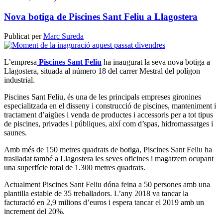
Nova botiga de Piscines Sant Feliu a Llagostera
Publicat per
Marc Sureda
L’empresa
Piscines Sant Feliu
ha inaugurat la seva nova botiga a
Llagostera, situada al número 18 del carrer Mestral del polígon
industrial.
Piscines Sant Feliu, és una de les principals empreses gironines
especialitzada en el disseny i construcció de piscines, manteniment i
tractament d’aigües i venda de productes i accessoris per a tot tipus
de piscines, privades i públiques, així com d’spas, hidromassatges i
saunes.
Amb més de 150 metres quadrats de botiga, Piscines Sant Feliu ha
traslladat també a Llagostera les seves oficines i magatzem ocupant
una superfície total de 1.300 metres quadrats.
Actualment Piscines Sant Feliu dóna feina a 50 persones amb una
plantilla estable de 35 treballadors. L’any 2018 va tancar la
facturació en 2,9 milions d’euros i espera tancar el 2019 amb un
increment del 20%.