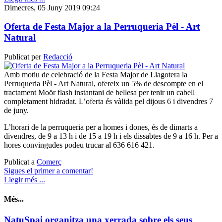
Dimecres, 05 Juny 2019 09:24
Oferta de Festa Major a la Perruqueria Pèl - Art
Natural
Publicat per
Redacció
Amb motiu de celebració de la Festa Major de Llagotera la
Perruqueria Pèl - Art Natural, ofereix un 5% de descompte en el
tractament Moör flash instantani de bellesa per tenir un cabell
completament hidradat. L’oferta és vàlida pel dijous 6 i divendres 7
de juny.
L’horari de la perruqueria per a homes i dones, és de dimarts a
divendres, de 9 a 13 h i de 15 a 19 h i els dissabtes de 9 a 16 h. Per a
hores convingudes podeu trucar al 636 616 421.
Publicat a
Comerç
Sigues el primer a comentar!
Llegir més ...
Més...
NatuSpai organitza una xerrada sobre els seus