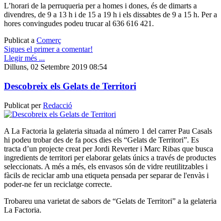
L’horari de la perruqueria per a homes i dones, és de dimarts a
divendres, de 9 a 13 h i de 15 a 19 h i els dissabtes de 9 a 15 h. Per a
hores convingudes podeu trucar al 636 616 421.
Publicat a
Comerç
Sigues el primer a comentar!
Llegir més ...
Dilluns, 02 Setembre 2019 08:54
Descobreix els Gelats de Territori
Publicat per
Redacció
A La Factoria la gelateria situada al número 1 del carrer Pau Casals
hi podeu trobar des de fa pocs dies els “Gelats de Territori”. Es
tracta d’un projecte creat per Jordi Reverter i Marc Ribas que busca
ingredients de territori per elaborar gelats únics a través de productes
seleccionats. A més a més, els envasos són de vidre reutilitzables i
fàcils de reciclar amb una etiqueta pensada per separar de l'envàs i
poder-ne fer un reciclatge correcte.
Trobareu una varietat de sabors de “Gelats de Territori” a la gelateria
La Factoria.