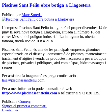
Piscines Sant Feliu obre botiga a Llagostera
Publicat per
Marc Sureda
L’empresa Piscines Sant Feliu inaugurarà el proper divendres 14 de
juny la seva nova botiga a Llagostera, situada al número 18 del
carrer Mestral del polígon industrial. La inauguració, oberta a
tothom, tindrà lloc de 16h a 21 h.
Piscines Sant Feliu, és una de les principals empreses gironines
especialitzada en el disseny i construcció de piscines, manteniment i
tractament d’aigües i venda de productes i accessoris per a tot tipus
de piscines, privades i públiques, així com d’spas, hidromassatges i
saunes.
Per assistir a la inaguració es prega confirmació a
laia@piscinassantfeliu.com
.
Per a més informació podeu consultar el web
http://www.piscinassantfeliu.com
o bé trucar al 972 820 135.
Publicat a
Comerç
Sigues el primer a comentar!
Llegir més ...