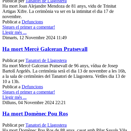
Publicat per
Tanatori de Llagostera
Ha mort Joan Alejandre Mendoza de 81 anys, vidu de Trinitat
Artigas Xifre. La cerimònia va ser en la intimitat el dia 17 de
novembre.
Publicat a
Defuncions
Sigues el primer a comentar!
Llegir més ...
Dimarts, 12 Novembre 2024 11:49
Ha mort Mercè Galceran Pratsevall
Publicat per
Tanatori de Llagostera
Ha mort Mercè Galceran Pratsevall de 96 anys, vídua de Josep
Bartolí Argelés. La cerimònia serà el dia 13 de novembre a les 16h,
a la sala de cerimònies del Tanatori de Llagostera. Vetlles dia 13 de
10 a 13h.
Publicat a
Defuncions
Sigues el primer a comentar!
Llegir més ...
Dilluns, 04 Novembre 2024 22:21
Ha mort Domènec Pou Ros
Publicat per
Tanatori de Llagostera
Ha mort Domènec Pou Ros de 88 anys, casat amb Pilar Sayols Vila.