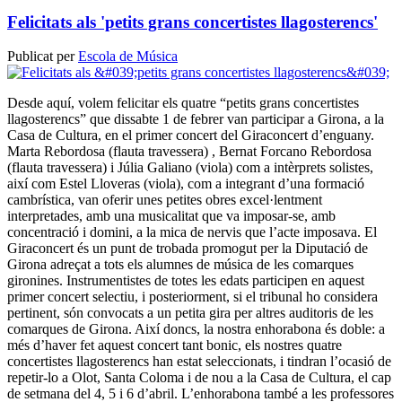
Felicitats als 'petits grans concertistes llagosterencs'
Publicat per
Escola de Música
Desde aquí, volem felicitar els quatre “petits grans concertistes
llagosterencs” que dissabte 1 de febrer van participar a Girona, a la
Casa de Cultura, en el primer concert del Giraconcert d’enguany.
Marta Rebordosa (flauta travessera) , Bernat Forcano Rebordosa
(flauta travessera) i Júlia Galiano (viola) com a intèrprets solistes,
així com Estel Lloveras (viola), com a integrant d’una formació
cambrística, van oferir unes petites obres excel·lentment
interpretades, amb una musicalitat que va imposar-se, amb
concentració i domini, a la mica de nervis que l’acte imposava. El
Giraconcert és un punt de trobada promogut per la Diputació de
Girona adreçat a tots els alumnes de música de les comarques
gironines. Instrumentistes de totes les edats participen en aquest
primer concert selectiu, i posteriorment, si el tribunal ho considera
pertinent, són convocats a un petita gira per altres auditoris de les
comarques de Girona. Així doncs, la nostra enhorabona és doble: a
més d’haver fet aquest concert tant bonic, els nostres quatre
concertistes llagosterencs han estat seleccionats, i tindran l’ocasió de
repetir-lo a Olot, Santa Coloma i de nou a la Casa de Cultura, el cap
de setmana del 4, 5 i 6 d’abril. L’enhorabona també a les professores