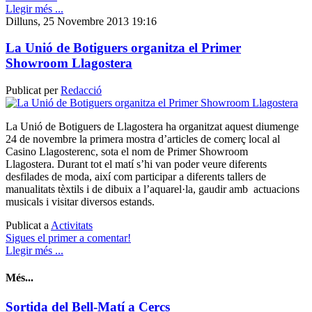
Llegir més ...
Dilluns, 25 Novembre 2013 19:16
La Unió de Botiguers organitza el Primer
Showroom Llagostera
Publicat per
Redacció
La Unió de Botiguers de Llagostera ha organitzat aquest diumenge
24 de novembre la primera mostra d’articles de comerç local al
Casino Llagosterenc, sota el nom de Primer Showroom
Llagostera. Durant tot el matí s’hi van poder veure diferents
desfilades de moda, així com participar a diferents tallers de
manualitats tèxtils i de dibuix a l’aquarel·la, gaudir amb actuacions
musicals i visitar diversos estands.
Publicat a
Activitats
Sigues el primer a comentar!
Llegir més ...
Més...
Sortida del Bell-Matí a Cercs