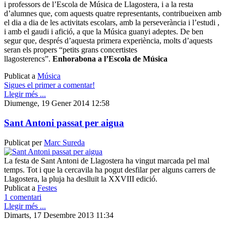
i professors de l’Escola de Música de Llagostera, i a la resta
d’alumnes que, com aquests quatre representants, contribueixen amb
el dia a dia de les activitats escolars, amb la perseverància i l’estudi ,
i amb el gaudi i afició, a que la Música guanyi adeptes. De ben
segur que, després d’aquesta primera experiència, molts d’aquests
seran els propers “petits grans concertistes
llagosterencs”.
Enhorabona a l’Escola de Música
Publicat a
Música
Sigues el primer a comentar!
Llegir més ...
Diumenge, 19 Gener 2014 12:58
Sant Antoni passat per aigua
Publicat per
Marc Sureda
La festa de Sant Antoni de Llagostera ha vingut marcada pel mal
temps. Tot i que la cercavila ha pogut desfilar per alguns carrers de
Llagostera, la pluja ha deslluït la XXVIII edició.
Publicat a
Festes
1 comentari
Llegir més ...
Dimarts, 17 Desembre 2013 11:34