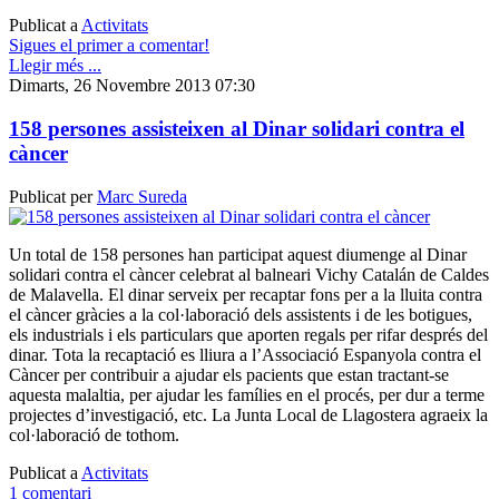
Publicat a
Activitats
Sigues el primer a comentar!
Llegir més ...
Dimarts, 26 Novembre 2013 07:30
158 persones assisteixen al Dinar solidari contra el
càncer
Publicat per
Marc Sureda
Un total de 158 persones han participat aquest diumenge al Dinar
solidari contra el càncer celebrat al balneari Vichy Catalán de Caldes
de Malavella. El dinar serveix per recaptar fons per a la lluita contra
el càncer gràcies a la col·laboració dels assistents i de les botigues,
els industrials i els particulars que aporten regals per rifar després del
dinar. Tota la recaptació es lliura a l’Associació Espanyola contra el
Càncer per contribuir a ajudar els pacients que estan tractant-se
aquesta malaltia, per ajudar les famílies en el procés, per dur a terme
projectes d’investigació, etc. La Junta Local de Llagostera agraeix la
col·laboració de tothom.
Publicat a
Activitats
1 comentari