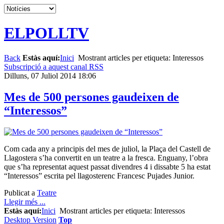
ELPOLLTV
Back
Estàs aquí:
Inici
Mostrant articles per etiqueta: Interessos
Subscripció a aquest canal RSS
Dilluns, 07 Juliol 2014 18:06
Mes de 500 persones gaudeixen de
“Interessos”
Com cada any a principis del mes de juliol, la Plaça del Castell de
Llagostera s’ha convertit en un teatre a la fresca. Enguany, l’obra
que s’ha representat aquest passat divendres 4 i dissabte 5 ha estat
“Interessos” escrita pel llagosterenc Francesc Pujades Junior.
Publicat a
Teatre
Llegir més ...
Estàs aquí:
Inici
Mostrant articles per etiqueta: Interessos
Desktop Version
Top