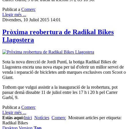
Publicat a
Comerç
Llegir més ...
Divendres, 10 Juliol 2015 14:01
Pròxima reobertura de Radikal Bikes
Llagostera
Sota la nova direcció de Jordi Puntí, la botiga Radikal Bikes de
Llagostera enceta una nova etapa per tal d'oferir un millor servei de
venda i reparació de bicicletes amb marques exclusives com Scoot o
Giant.
Tothom que vulgui assistir a la inauguració de la reobertura, pot
passar demà dissabte 11 de juliol entre les 17 h i 20 h pel Carrer
Garbí, 9.
Publicat a
Comerç
Llegir més ...
Estàs aquí:
Inici
Notícies
Comerç
Mostrant articles per etiqueta:
Radikal Bikes
Desktop Version
Top