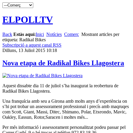
ELPOLLTV
Back
Estàs aquí:
Inici
Notícies
Comerç
Mostrant articles per
etiqueta: Radikal Bikes
Subscripció a aquest canal RSS
Dilluns, 13 Juliol 2015 10:18
Nova etapa de Radikal Bikes Llagostera
Aquest dissabte dia 11 de juliol s’ha inaugurat la reobertura de
Radikal Bikes Llagostera.
Una franquícia amb seu a Girona amb molts anys d’experiència on
s’hi pot trobar un assessorament professional i precís amb maqruqes
com Scott, Giant, Massi, Ditec, Shimano, Polar, Etxeondo, Mavic,
Oakley, Eassun, Rotor,Saracen i moltes més...
Per més informació i assessorament personalitzat podeu passar pel
Carrer Garbí, 9 o bé trucar al telèfon 972 83 18 36.