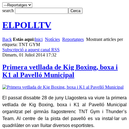
search
ELPOLLTV
Back
Estàs aquí:
Inici
Notícies
Reportatges
Mostrant articles per
etiqueta: TNT GYM
Subscripció a aquest canal RSS
Dimarts, 01 Juliol 2014 17:32
Primera vetllada de Kig Boxing, boxa i
K1 al Pavelló Municipal
El passat dissabte 28 de juny Llagostera va viure la primera
vetllada de Kig Boxing, boxa i K1 al Pavelló Municipal
organitzat pel gimnàs llagosterenc TNT Gym i Thunder’s
Team. Al centre de la pista del pavelló es va instal·lar un
quadrilàter on van lluitar diversos esportistes.