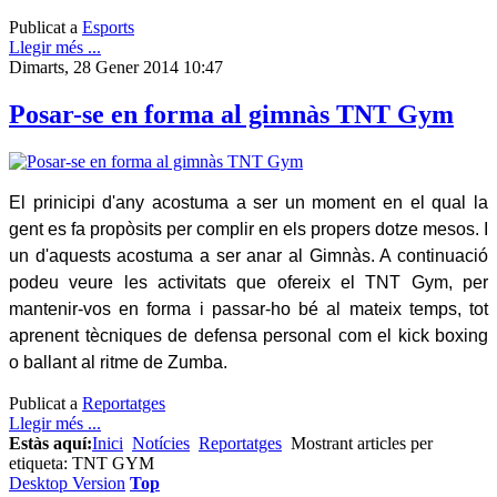
Publicat a
Esports
Llegir més ...
Dimarts, 28 Gener 2014 10:47
Posar-se en forma al gimnàs TNT Gym
El prinicipi d'any acostuma a ser un moment en el qual la
gent es fa propòsits per complir en els propers dotze mesos. I
un d'aquests acostuma a ser anar al Gimnàs. A continuació
podeu veure les activitats que ofereix el TNT Gym, per
mantenir-vos en forma i passar-ho bé al mateix temps, tot
aprenent tècniques de defensa personal com el kick boxing
o ballant al ritme de Zumba.
Publicat a
Reportatges
Llegir més ...
Estàs aquí:
Inici
Notícies
Reportatges
Mostrant articles per
etiqueta: TNT GYM
Desktop Version
Top