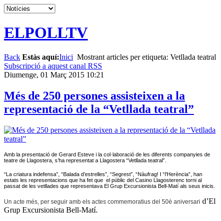
ELPOLLTV
Back
Estàs aquí:
Inici
Mostrant articles per etiqueta: Vetllada teatral
Subscripció a aquest canal RSS
Diumenge, 01 Març 2015 10:21
Més de 250 persones assisteixen a la
representació de la “Vetllada teatral”
Amb la presentació de Gerard Esteve i la col·laboració de les diferents companyies de
teatre de Llagostera, s’ha representat a Llagostera “Vetllada teatral”.
“La criatura indefensa”, “Balada d’estrelles”, “Segrest”, “Nàufrag! I “l’Herència”, han
estats les representacions que ha fet que el públic del Casino Llagosterenc torni al
passat de les vetllades que representava El Grup Excursionista Bell-Matí als seus inicis.
d’El
Un acte més, per seguir amb els actes commemoratius del 50è aniversari
Grup Excursionista Bell-Matí.