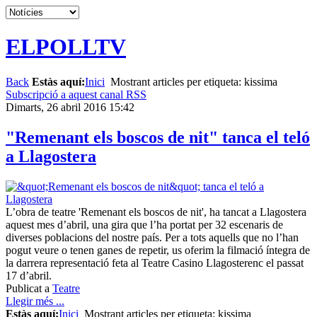
ELPOLLTV
Back
Estàs aquí:
Inici
Mostrant articles per etiqueta: kissima
Subscripció a aquest canal RSS
Dimarts, 26 abril 2016 15:42
"Remenant els boscos de nit" tanca el teló
a Llagostera
L’obra de teatre 'Remenant els boscos de nit', ha tancat a Llagostera
aquest mes d’abril, una gira que l’ha portat per 32 escenaris de
diverses poblacions del nostre país. Per a tots aquells que no l’han
pogut veure o tenen ganes de repetir, us oferim la filmació íntegra de
la darrera representació feta al Teatre Casino Llagosterenc el passat
17 d’abril.
Publicat a
Teatre
Llegir més ...
Estàs aquí:
Inici
Mostrant articles per etiqueta: kissima