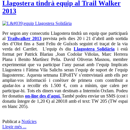
Llagostera tindrà equip al Trail Walker
2013
Per segon any consecutiu Llagostera tindrà un equip que participarà
al
Trailwalker 2013
prevista pels dies 20 i 21 d’abril amb sortida
des d’Olot fins a Sant Feliu de Guíxols seguint el traçat de la via
verda del Carrilet. L’equip és diu
Llagostera Solidària
i està
format per Patrick Blariau ,Joan Codolar Viñolas, Marc Herrera
Plana i Benito Martínez Peña. David Oliveras Masnou, membre
experimentat que va participar l’any passat amb l’equip Implicats
Llagostera i Fàtima Vila Salichs seran l’equip de suport de l’equip
llagosterenc. Aquesta setmana ElPollTV s’entrevistarà amb ells per
ampliar-vos informació i conèixer de primera com contribuir a
ajudar-los a recollir els 1.500 €, com a mínim, que calen per
participar-hi. Tots els diners van destinats a Intermón Oxfam. Podeu
fer donatius
on-line des d'aquí.
També podeu enviar un SMS (cost i
donatiu íntegre de 1,20 €) al 28018 amb el text: TW 205 (TW espai
en blanc 205).
Publicat a
Notícies
Llegir més ...