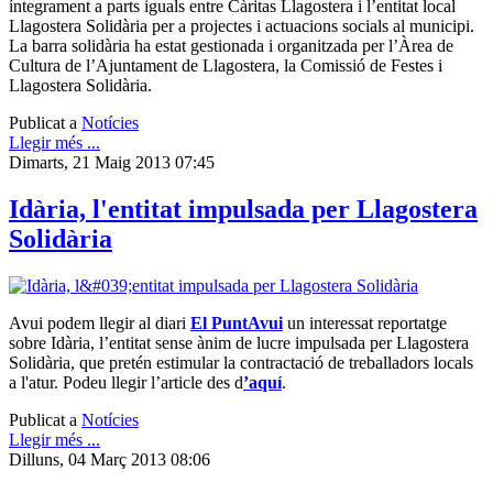
íntegrament a parts iguals entre Càritas Llagostera i l’entitat local
Llagostera Solidària per a projectes i actuacions socials al municipi.
La barra solidària ha estat gestionada i organitzada per l’Àrea de
Cultura de l’Ajuntament de Llagostera, la Comissió de Festes i
Llagostera Solidària.
Publicat a
Notícies
Llegir més ...
Dimarts, 21 Maig 2013 07:45
Idària, l'entitat impulsada per Llagostera
Solidària
Avui podem llegir al diari
El PuntAvui
un interessat reportatge
sobre Idària, l’entitat sense ànim de lucre impulsada per Llagostera
Solidària, que pretén estimular la contractació de treballadors locals
a l'atur. Podeu llegir l’article des d
’aquí
.
Publicat a
Notícies
Llegir més ...
Dilluns, 04 Març 2013 08:06