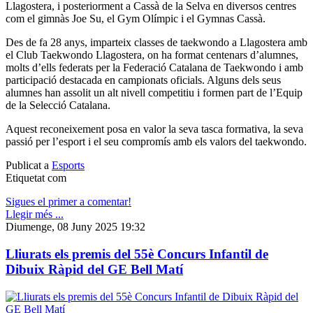
Llagostera, i posteriorment a Cassà de la Selva en diversos centres
com el gimnàs Joe Su, el Gym Olímpic i el Gymnas Cassà.
Des de fa 28 anys, imparteix classes de taekwondo a Llagostera amb
el Club Taekwondo Llagostera, on ha format centenars d’alumnes,
molts d’ells federats per la Federació Catalana de Taekwondo i amb
participació destacada en campionats oficials. Alguns dels seus
alumnes han assolit un alt nivell competitiu i formen part de l’Equip
de la Selecció Catalana.
Aquest reconeixement posa en valor la seva tasca formativa, la seva
passió per l’esport i el seu compromís amb els valors del taekwondo.
Publicat a
Esports
Etiquetat com
Sigues el primer a comentar!
Llegir més ...
Diumenge, 08 Juny 2025 19:32
Lliurats els premis del 55è Concurs Infantil de
Dibuix Ràpid del GE Bell Matí