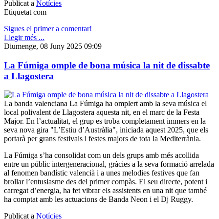
Publicat a
Notícies
Etiquetat com
Sigues el primer a comentar!
Llegir més ...
Diumenge, 08 Juny 2025 09:09
La Fúmiga omple de bona música la nit de dissabte
a Llagostera
La banda valenciana La Fúmiga ha omplert amb la seva música el
local polivalent de Llagostera aquesta nit, en el marc de la Festa
Major. En l’actualitat, el grup es troba completament immers en la
seva nova gira "L’Estiu d’Austràlia", iniciada aquest 2025, que els
portarà per grans festivals i festes majors de tota la Mediterrània.
La Fúmiga s’ha consolidat com un dels grups amb més acollida
entre un públic intergeneracional, gràcies a la seva formació arrelada
al fenomen bandístic valencià i a unes melodies festives que fan
brollar l’entusiasme des del primer compàs. El seu directe, potent i
carregat d’energia, ha fet vibrar els assistents en una nit que també
ha comptat amb les actuacions de Banda Neon i el Dj Ruggy.
Publicat a
Notícies