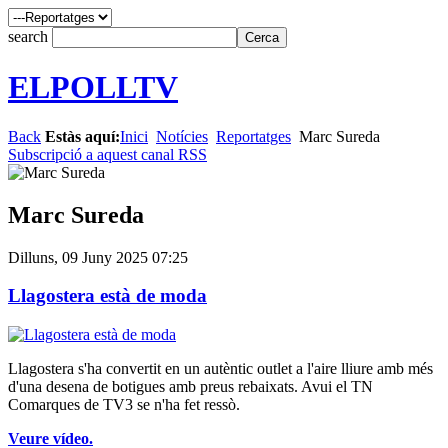
search
ELPOLLTV
Back
Estàs aquí:
Inici
Notícies
Reportatges
Marc Sureda
Subscripció a aquest canal RSS
Marc Sureda
Dilluns, 09 Juny 2025 07:25
Llagostera està de moda
Llagostera s'ha convertit en un autèntic outlet a l'aire lliure amb més
d'una desena de botigues amb preus rebaixats. Avui el TN
Comarques de TV3 se n'ha fet ressò.
Veure vídeo.