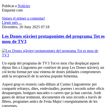
Publicat a
Notícies
Etiquetat com
Sigues el primer a comentar!
Llegir més ...
Divendres, 20 Juny 2025 07:18
Les Dones s(àvies) protagonistes del programa Tot es
mou de TV3
Un equip del programa de TV3 Tot es mou s'ha desplaçat aquest
dijous fins a Llagostera per conèixer de prop Les Dones s(àvies), un
col·lectiu format per una vintena de dones jubilades compromeses
amb la recuperació de la saviesa popular femenina.
Aquest grup es reuneix cada dilluns al Casino Llagosterenc per
compartir refranys, dites, endevinalles, poemes i records sobre oficis
desapareguts, botigues tancades o carrers que ja han canviat. Amb
ganes de deixar testimoni, documenten els seus records a través de
llibres, programes antics de Festa Major i enregistraments de les
converses.