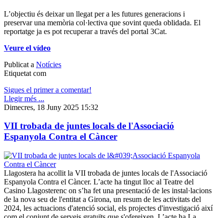
L’objectiu és deixar un llegat per a les futures generacions i
preservar una memòria col·lectiva que sovint queda oblidada. El
reportatge ja es pot recuperar a través del portal 3Cat.
Veure el vídeo
Publicat a
Notícies
Etiquetat com
Sigues el primer a comentar!
Llegir més ...
Dimecres, 18 Juny 2025 15:32
VII trobada de juntes locals de l'Associació
Espanyola Contra el Càncer
Llagostera ha acollit la VII trobada de juntes locals de l'Associació
Espanyola Contra el Càncer. L’acte ha tingut lloc al Teatre del
Casino Llagosterenc on s’ha fet una presentació de les instal·lacions
de la nova seu de l'entitat a Girona, un resum de les activitats del
2024, les actuacions d'atenció social, els projectes d'investigació així
com el conjunt de serveis gratuïts que s'ofereixen. L’acte ha La