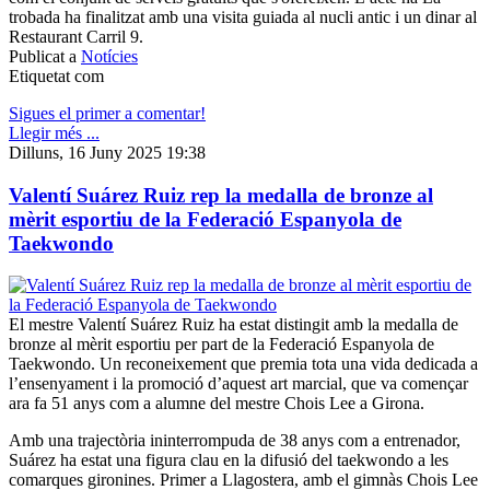
trobada ha finalitzat amb una visita guiada al nucli antic i un dinar al
Restaurant Carril 9.
Publicat a
Notícies
Etiquetat com
Sigues el primer a comentar!
Llegir més ...
Dilluns, 16 Juny 2025 19:38
Valentí Suárez Ruiz rep la medalla de bronze al
mèrit esportiu de la Federació Espanyola de
Taekwondo
El mestre Valentí Suárez Ruiz ha estat distingit amb la medalla de
bronze al mèrit esportiu per part de la Federació Espanyola de
Taekwondo. Un reconeixement que premia tota una vida dedicada a
l’ensenyament i la promoció d’aquest art marcial, que va començar
ara fa 51 anys com a alumne del mestre Chois Lee a Girona.
Amb una trajectòria ininterrompuda de 38 anys com a entrenador,
Suárez ha estat una figura clau en la difusió del taekwondo a les
comarques gironines. Primer a Llagostera, amb el gimnàs Chois Lee