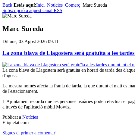
Back
Estàs aquí:
Inici
Notícies
Comerç
Marc Sureda
Subscripció a aquest canal RSS
Marc Sureda
Dilluns, 03 Agost 2026 09:11
La zona blava de Llagostera serà gratuïta a les tardes
La zona blava de Llagostera serà gratuïta en horari de tarda des d'aques
d'agost.
La mesura només afecta la franja de tarda, ja que durant el matí es man
de l'estacionament.
L'Ajuntament recorda que les persones usuàries poden efectuar el pa
a través de l'aplicació mòbil Mowiz.
Publicat a
Notícies
Etiquetat com
Sigues el primer a comentar!