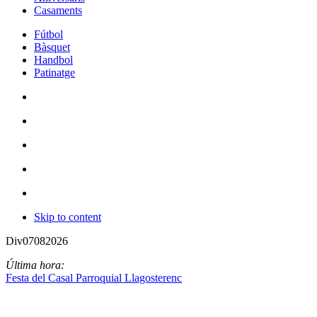
Casaments
Fútbol
Bàsquet
Handbol
Patinatge
Skip to content
Div
07
08
2026
Última hora:
Festa del Casal Parroquial Llagosterenc