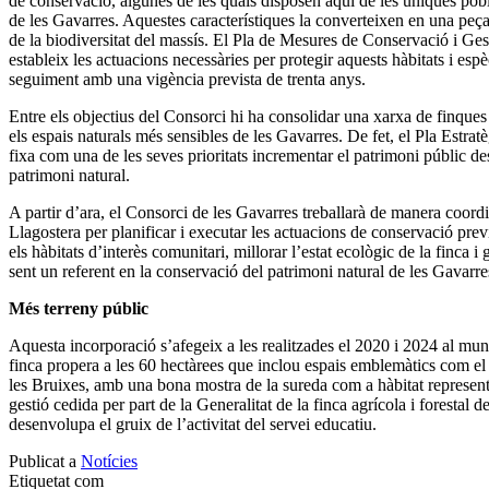
de conservació, algunes de les quals disposen aquí de les úniques pob
de les Gavarres. Aquestes característiques la converteixen en una peça
de la biodiversitat del massís. El Pla de Mesures de Conservació i Ges
estableix les actuacions necessàries per protegir aquests hàbitats i es
seguiment amb una vigència prevista de trenta anys.
Entre els objectius del Consorci hi ha consolidar una xarxa de finque
els espais naturals més sensibles de les Gavarres. De fet, el Pla Estrat
fixa com una de les seves prioritats incrementar el patrimoni públic de
patrimoni natural.
A partir d’ara, el Consorci de les Gavarres treballarà de manera coo
Llagostera per planificar i executar les actuacions de conservació prev
els hàbitats d’interès comunitari, millorar l’estat ecològic de la finca i
sent un referent en la conservació del patrimoni natural de les Gavarre
Més terreny públic
Aquesta incorporació s’afegeix a les realitzades el 2020 i 2024 al mu
finca propera a les 60 hectàrees que inclou espais emblemàtics com el 
les Bruixes, amb una bona mostra de la sureda com a hàbitat represent
gestió cedida per part de la Generalitat de la finca agrícola i forestal
desenvolupa el gruix de l’activitat del servei educatiu.
Publicat a
Notícies
Etiquetat com