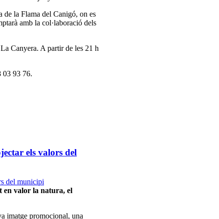
a de la Flama del Canigó, on es
omptarà amb la col·laboració dels
 La Canyera. A partir de les 21 h
8 03 93 76.
ctar els valors del
 en valor la natura, el
nova imatge promocional, una