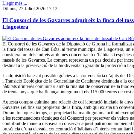
Llegir més ...
Dilluns, 27 Juliol 2026 17:12
El Consorci de les Gavarres adquireix la finca del tos
Llagostera
El Consorci de les Gavarres de la Diputació de Girona ha formalitzat 
la finca del tossal de Can Bóta, al terme municipal de Llagostera, un 
considerat un dels indrets amb més concentració d’hàbitats i espècies d
massís de les Gavarres. La compra representa un pas decisiu per incre
destinat a la preservació de la biodiversitat i garantir la protecció a lla
L’adquisició ha estat possible gràcies a la convocatòria d’ajuts del De
i Transició Ecològica de la Generalitat de Catalunya destinada a la c
hàbitats d’interès comunitari amb la finalitat de conservar-ne la biodi
de trenta anys, que ha finançat íntegrament els 115.000 euros de cost 
Aquesta compra culmina una relació de col·laboració iniciada fa anys 
Gavarres i el fins ara propietari de la finca, amb qui existia un conven
Durant tot aquest temps, el propietari ha mantingut una actitud exempl
a les recomanacions tècniques del Consorci per preservar els valors nat
contribuït de manera decisiva a conservar aquest patrimoni ambiental f
presència d’una elevada concentració d’hàbitats d’interès comunitari i