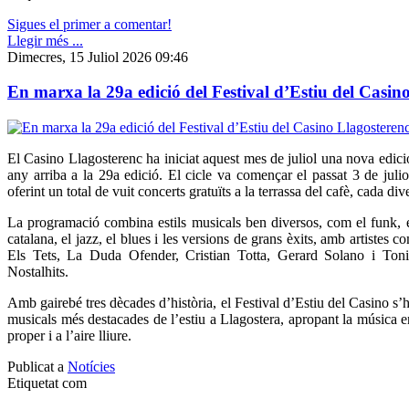
Sigues el primer a comentar!
Llegir més ...
Dimecres, 15 Juliol 2026 09:46
En marxa la 29a edició del Festival d’Estiu del Casin
El Casino Llagosterenc ha iniciat aquest mes de juliol una nova edició
any arriba a la 29a edició. El cicle va començar el passat 3 de juliol
oferint un total de vuit concerts gratuïts a la terrassa del cafè, cada div
La programació combina estils musicals ben diversos, com el funk, el
catalana, el jazz, el blues i les versions de grans èxits, amb artistes 
Els Tets, La Duda Ofender, Cristian Totta, Gerard Solano i Toni
Nostalhits.
Amb gairebé tres dècades d’història, el Festival d’Estiu del Casino s’
musicals més destacades de l’estiu a Llagostera, apropant la música e
proper i a l’aire lliure.
Publicat a
Notícies
Etiquetat com