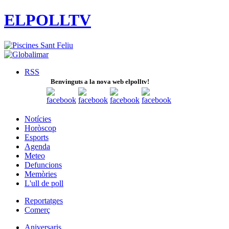
ELPOLLTV
RSS
Benvinguts a la nova web elpolltv!
Notícies
Horòscop
Esports
Agenda
Meteo
Defuncions
Memòries
L'ull de poll
Reportatges
Comerç
Aniversaris