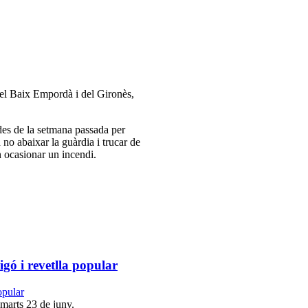
 del Baix Empordà i del Gironès,
 des de la setmana passada per
a no abaixar la guàrdia i trucar de
 ocasionar un incendi.
gó i revetlla popular
imarts 23 de juny.