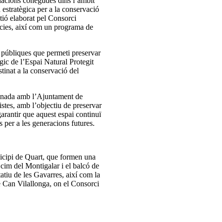
lacions conegudes dins l’àmbit
 estratègica per a la conservació
tió elaborat pel Consorci
pècies, així com un programa de
s públiques que permeti preservar
ègic de l’Espai Natural Protegit
stinat a la conservació del
rdinada amb l’Ajuntament de
istes, amb l’objectiu de preservar
 garantir que aquest espai continuï
s per a les generacions futures.
nicipi de Quart, que formen una
cim del Montigalar i el balcó de
atiu de les Gavarres, així com la
 de Can Vilallonga, on el Consorci