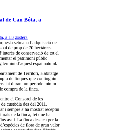
sal de Can Bóta, a
aquesta setmana l’adquisició de
espai de prop de 70 hectàrees
’interès de conservació de tot el
mentar el patrimoni públic
rg termini d’aquest espai natural.
partament de Territori, Habitatge
ompra de finques que continguin
versitat durant un període mínim
de compra de la finca.
entre el Consorci de les
i de custòdia des del 2011.
ar i sempre s’ha mostrat receptiu
urals de la finca, fet que ha
ins avui. La finca destaca per la
 d’espècies de flora de gran valor