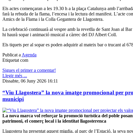
Els actes començaran a les 19.30 h a la plaça Catalunya amb l’arribad
farà la rebuda de la flama, l’encesa i la lectura del manifest. L’acte c
Amics de la Flama i la Colla Gegantera de Llagostera.
La celebració continuarà al vespre amb la revetlla de Sant Joan al Bar
hi haurà sopar i animació musical a càrrec del DJ Albert Coll.
Els tiquets per al sopar es poden adquirir al mateix bar o trucant al 67
Publicat a
Agenda
Etiquetat com
Sigues el primer a comentar!
Llegir més ...
Dissabte, 06 Juny 2026 16:11
“Viu Llagostera” la nova imatge promocional per proje
municipi
La nova marca vol reforçar la promoció turística del poble posant
patrimoni, el comerç local i la identitat llagosterenca
Llagostera ha presentat aquest migdia, al parc de l’Estació, la seva 