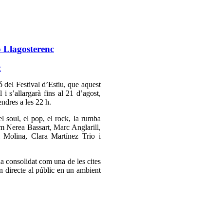
o Llagosterenc
 del Festival d’Estiu, que aquest
 i s’allargarà fins al 21 d’agost,
endres a les 22 h.
 soul, el pop, el rock, la rumba
com Nerea Bassart, Marc Anglarill,
 Molina, Clara Martínez Trio i
ha consolidat com una de les cites
n directe al públic en un ambient