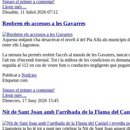
Sigues el primer a comentar!
Llegir més ...
Dissabte, 11 Juliol 2026 07:12
Reobren els accessos a les Gavarres
Aquesta mitjanit s'ha desactivat el nivell 4 del Pla Alfa als municipis
entre ells Llagostera.
️La mesura ha permès reobrir l'accés al massís de les Gavarres, tancat
l'alt risc d'incendi forestal. Tot i la millora de les condicions es deman
seguida al 112 en cas de veure fum o conductes negligents que puguin
Publicat a
Notícies
Etiquetat com
Sigues el primer a comentar!
Llegir més ...
Dimecres, 17 Juny 2026 15:45
Nit de Sant Joan amb l’arribada de la Flama del Cani
Llagostera ja ho té tot a punt per celebrar la Nit de Sant Joan aquest d