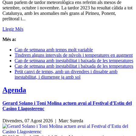
Quan parlem de tardor meteorològica ens referim als mesos de
setembre, octubre i novembre. La tardor 2023 ha resultat càlida a tot
Catalunya, amb les anomalies més grans al Pirineu, Ponent,
prelitoral i...
Llegir Més
Més a:
Cap de setmana amb temps molt variable
Tindrem alguns intervals de núvols i temperatures en augment
Cap de setmana amb inestabilitat i baixada de les temperatures
Cap de setmana amb inestabilitat i baixada de les temperatures
Petit canvi de temps, amb un divendres i dissabte amb
inestabilitat, i diumenge ja amb sol
Agenda
Gerard Solano i Toni Molina actuen avui al Festival d’Estiu del
Casino Llagosterenc
Divendres, 07 Agost 2026 |
Marc Sureda