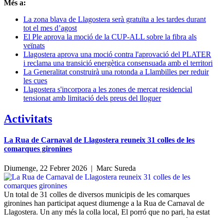
Més a:
La zona blava de Llagostera serà gratuïta a les tardes durant
tot el mes d’agost
El Ple aprova la moció de la CUP-ALL sobre la fibra als
veïnats
Llagostera aprova una moció contra l'aprovació del PLATER
i reclama una transició energètica consensuada amb el territori
La Generalitat construirà una rotonda a Llambilles per reduir
les cues
Llagostera s'incorpora a les zones de mercat residencial
tensionat amb limitació dels preus del lloguer
Activitats
La Rua de Carnaval de Llagostera reuneix 31 colles de les
comarques gironines
Diumenge, 22 Febrer 2026 |
Marc Sureda
Un total de 31 colles de diversos municipis de les comarques
gironines han participat aquest diumenge a la Rua de Carnaval de
Llagostera. Un any més la colla local, El porró que no pari, ha estat