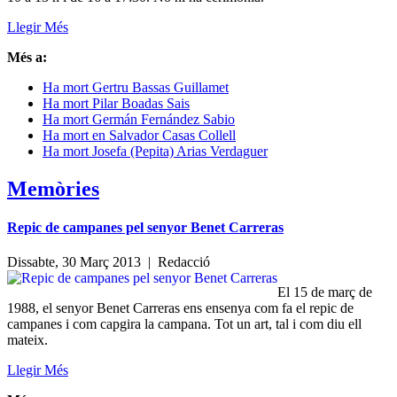
Llegir Més
Més a:
Ha mort Gertru Bassas Guillamet
Ha mort Pilar Boadas Sais
Ha mort Germán Fernández Sabio
Ha mort en Salvador Casas Collell
Ha mort Josefa (Pepita) Arias Verdaguer
Memòries
Repic de campanes pel senyor Benet Carreras
Dissabte, 30 Març 2013 |
Redacció
El 15 de març de
1988, el senyor Benet Carreras ens ensenya com fa el repic de
campanes i com capgira la campana. Tot un art, tal i com diu ell
mateix.
Llegir Més