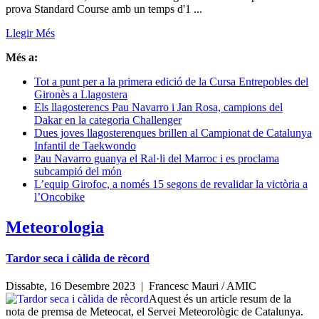
prova Standard Course amb un temps d'1 ...
Llegir Més
Més a:
Tot a punt per a la primera edició de la Cursa Entrepobles del
Gironès a Llagostera
Els llagosterencs Pau Navarro i Jan Rosa, campions del
Dakar en la categoria Challenger
Dues joves llagosterenques brillen al Campionat de Catalunya
Infantil de Taekwondo
Pau Navarro guanya el Ral·li del Marroc i es proclama
subcampió del món
L’equip Girofoc, a només 15 segons de revalidar la victòria a
l’Oncobike
Meteorologia
Tardor seca i càlida de rècord
Dissabte, 16 Desembre 2023 |
Francesc Mauri / AMIC
Aquest és un article resum de la
nota de premsa de Meteocat, el Servei Meteorològic de Catalunya.