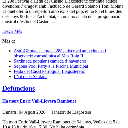
El 29è Festival d’Estiu del Casino Llagosterenc continua aquest
divendres 7 d’agost amb l’actuació de Gerard Solano i Toni Molina.
El duet oferirà un repertori amb èxits del pop, el rock i el blues des
dels anys 90 fins a l’actualitat, en una nova cita de la programació
musical d’estiu del Casino. ...
Llegir Més
Més a:
AstroGirona celebra el 28è aniversari amb cinema i
observació astronòmica al Mas Roig II
Sardinada popular i cantada d’havaneres
Segona Pool Party a la Piscina Municipal
Festa del Casal Parroquial Llagosterenc
I Nit de la Sardana
Defuncions
Ha mort Enric Vall-Llovera Ramionet
Dimarts, 04 Agost 2026 |
Tanatori de Llagostera
Ha mort Enric Vall-Llovera Ramionet de 94 anys, Vetlles dia 5 de
10 a 13 h i de 16 a 17:30. No hi ha cerimònia.