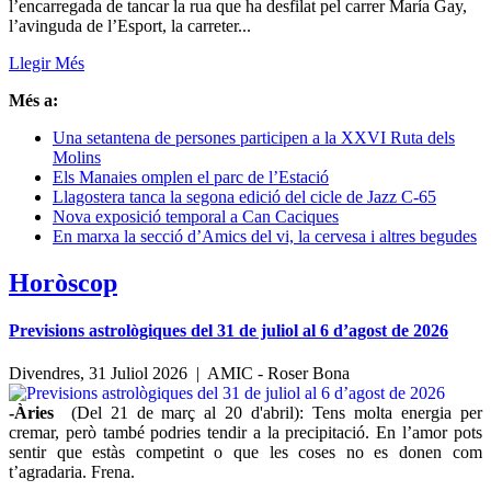
l’encarregada de tancar la rua que ha desfilat pel carrer María Gay,
l’avinguda de l’Esport, la carreter...
Llegir Més
Més a:
Una setantena de persones participen a la XXVI Ruta dels
Molins
Els Manaies omplen el parc de l’Estació
Llagostera tanca la segona edició del cicle de Jazz C-65
Nova exposició temporal a Can Caciques
En marxa la secció d’Amics del vi, la cervesa i altres begudes
Horòscop
Previsions astrològiques del 31 de juliol al 6 d’agost de 2026
Divendres, 31 Juliol 2026 |
AMIC - Roser Bona
-Àries
(Del 21 de març al 20 d'abril): Tens molta energia per
cremar, però també podries tendir a la precipitació. En l’amor pots
sentir que estàs competint o que les coses no es donen com
t’agradaria. Frena.