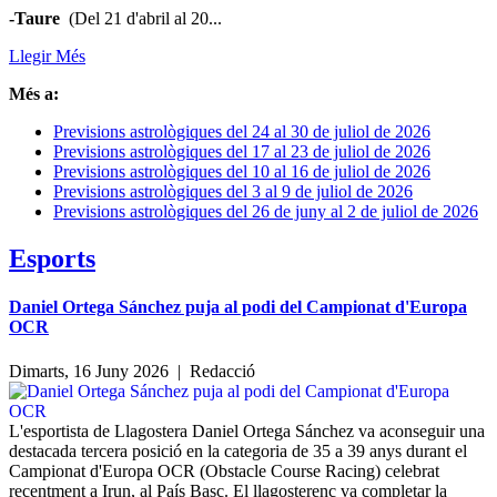
-Taure
(Del 21 d'abril al 20...
Llegir Més
Més a:
Previsions astrològiques del 24 al 30 de juliol de 2026
Previsions astrològiques del 17 al 23 de juliol de 2026
Previsions astrològiques del 10 al 16 de juliol de 2026
Previsions astrològiques del 3 al 9 de juliol de 2026
Previsions astrològiques del 26 de juny al 2 de juliol de 2026
Esports
Daniel Ortega Sánchez puja al podi del Campionat d'Europa
OCR
Dimarts, 16 Juny 2026 |
Redacció
L'esportista de Llagostera Daniel Ortega Sánchez va aconseguir una
destacada tercera posició en la categoria de 35 a 39 anys durant el
Campionat d'Europa OCR (Obstacle Course Racing) celebrat
recentment a Irun, al País Basc. El llagosterenc va completar la