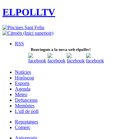
ELPOLLTV
RSS
Benvinguts a la nova web elpolltv!
Notícies
Horòscop
Esports
Agenda
Meteo
Defuncions
Memòries
L'ull de poll
Reportatges
Comerç
Aniversaris