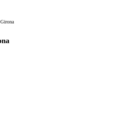
a Girona
ona