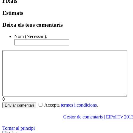
Fixats
Estimats
Deixa els teus comentaris
Nom (Necessari):
0
Accepta
termes i condicions
.
Enviar comentari
Gestor de comentaris | ElPollTv 201
Tornar al principi