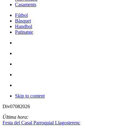
Casaments
Fútbol
Bàsquet
Handbol
Patinatge
Skip to content
Div
07
08
2026
Última hora:
Festa del Casal Parroquial Llagosterenc