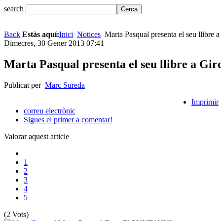
search
Back
Estàs aquí:
Inici
Notices
Marta Pasqual presenta el seu llibre 
Dimecres, 30 Gener 2013 07:41
Marta Pasqual presenta el seu llibre a Gir
Publicat per
Marc Sureda
Imprimir
correu electrònic
Sigues el primer a comentar!
Valorar aquest article
1
2
3
4
5
(2 Vots)