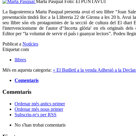
Marta Pasqual
Foto: El PUNTAVUI
La llagosterenca Marta Pasqual presenta avui el seu llibre “Joan Sales
presentación tindrà lloc a la Llibreria 22 de Girona a les 20 h. Avui la
seu llibre són els protagonistes de la secció de cultura del El diari 
l'intervencionisme de l'autor d'‘Incerta glòria' en els originals del
Editor per “la voluntat de servir el país i guanyar lectors”. Podeu llegir
Publicat a
Notícies
Etiquetat com
llibres
Més en aquesta categoria:
« El Butlletí a la venda
Adhesió a la Declar
Comentaris
Comentaris
Ordenar més antics primer
Ordenar més nous primer
Subscriu-re's per RSS
No s'han trobat comentaris