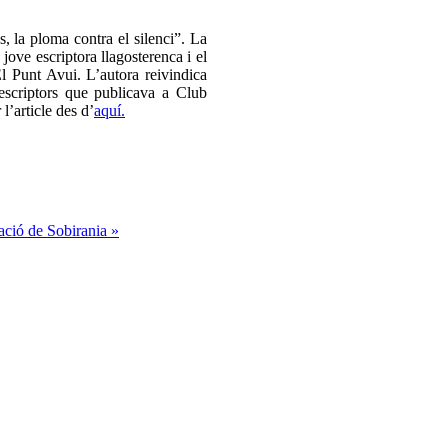
, la ploma contra el silenci”. La
 jove escriptora llagosterenca i el
El Punt Avui. L’autora reivindica
s escriptors que publicava a Club
 l’article des d’
aquí.
ació de Sobirania »