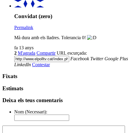
Convidat (zero)
Permalink
Mà dura amb els lladres. Tolerancia 0!
fa 13 anys
2
M'agrada
Compartir
URL escurçada:
Facebook
Twitter
Google Plus
LinkedIn
Contestar
Fixats
Estimats
Deixa els teus comentaris
Nom (Necessari):