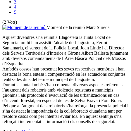
3
4
5
(2 Vots)
Moment de la reunió
Marc Sureda
Aquest divendres s'ha reunit a Llagostera la Junta Local de
Seguretat on hi han assistit l’alcalde de Llagostera, Fermí
Santamaria, el sergent de la Policia Local, Joan Linde i el Director
dels Serveis Territorials d'Interior a Girona Albert Ballesta juntament
amb diversos comandaments de l’Àrea Bàsica Policial dels Mossos
d’Esquadra.
Ambdós cossos han presentat les seves respectives memòries i han
destacat la bona entesa i compenetració en les actuacions conjuntes
realitzades dins del terme municipal de Llagostera.
Durant la Junta també s’han comentat diversos aspectes referents a
l’augment dels robatoris amb violència registrats a municipis
gironins i als protocols d’evacuació de les urbanitzacions en cas
d’incendi forestal, en especial de les de Selva Brava i Font Bona.
Pel que a l’augment dels robatoris s’ha reforçat la presència policial i
s’ha destacat la importància de la col·laboració ciutadana tant per
resoldre casos com per intentar evitar-los. En aquest sentit ja s’ha
reforçat i incrementat la informació i els consells de seguretat.