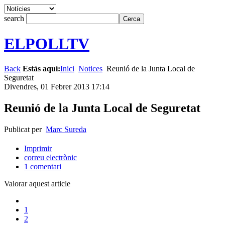
search
ELPOLLTV
Back
Estàs aquí:
Inici
Notices
Reunió de la Junta Local de
Seguretat
Divendres, 01 Febrer 2013 17:14
Reunió de la Junta Local de Seguretat
Publicat per
Marc Sureda
Imprimir
correu electrònic
1
comentari
Valorar aquest article
1
2