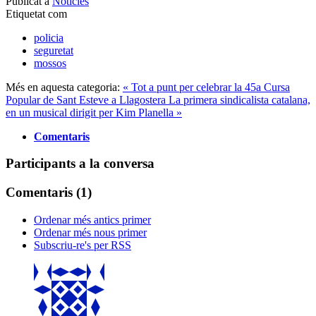
Publicat a
Notícies
Etiquetat com
policia
seguretat
mossos
Més en aquesta categoria:
« Tot a punt per celebrar la 45a Cursa
Popular de Sant Esteve a Llagostera
La primera sindicalista catalana,
en un musical dirigit per Kim Planella »
Comentaris
Participants a la conversa
Comentaris (
1
)
Ordenar més antics primer
Ordenar més nous primer
Subscriu-re's per RSS