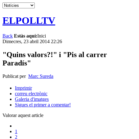
ELPOLLTV
Back
Estàs aquí:
Inici
Dimecres, 23 abril 2014 22:26
"Quins valors?!" i "Pis al carrer
Paradís"
Publicat per
Marc Sureda
Imprimir
correu electrònic
Galeria d'imatges
Sigues el primer a comentar!
Valorar aquest article
1
2