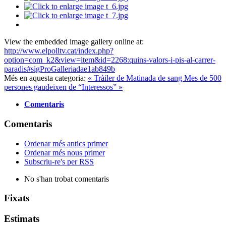
View the embedded image gallery online at:
http://www.elpolltv.cat/index.php?
option=com_k2&view=item&id=2268:quins-valors-i-pis-al-carrer-
paradis#sigProGalleriadae1ab849b
Més en aquesta categoria:
« Tràiler de Matinada de sang
Mes de 500
persones gaudeixen de “Interessos” »
Comentaris
Comentaris
Ordenar més antics primer
Ordenar més nous primer
Subscriu-re's per RSS
No s'han trobat comentaris
Fixats
Estimats