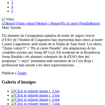
3
4
5
(2 Vots)
Marc Sureda
Els alumnes de l’assignatura optativa de teatre de segon i tercer
d’ESO de l’Institut de Llagostera han representat dues obres al teatre
Casino Llagosternc amb motiu de la Diada de Sant Jordi. Les obres,
"Quins valors?!" i "Pis al carrer Paradís" són adaptacions de les
comèdies escrites per Josep Mª Uyà. Els residents de la Residència
Josep Baulida i els alumnes voluntaris de 4t d'ESO dins del
programa "+ anys" juntament amb membres de la Creu Roja i
professorat han assistit a les dues representacions.
Publicat a
Teatre
Galeria d'imatges