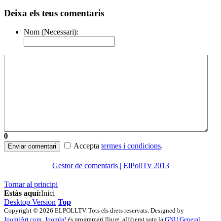
Deixa els teus comentaris
Nom (Necessari):
0
Accepta
termes i condicions
.
Enviar comentari
Gestor de comentaris | ElPollTv 2013
Tornar al principi
Estàs aquí:
Inici
Desktop Version
Top
Copyright © 2026 ELPOLLTV. Tots els drets reservats. Designed by
JoomlArt.com
.
Joomla!
és programari lliure, alliberat sota la
GNU General