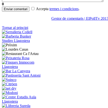
0
Accepta
termes i condicions
.
Enviar comentari
Gestor de comentaris | ElPollTv 201
Tornar al principi