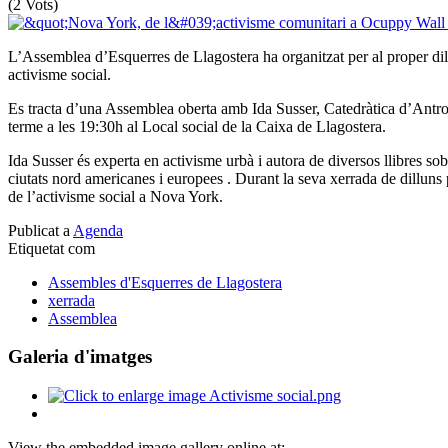
(2 Vots)
L’Assemblea d’Esquerres de Llagostera ha organitzat per al proper di
activisme social.
Es tracta d’una Assemblea oberta amb Ida Susser, Catedràtica d’Antro
terme a les 19:30h al Local social de la Caixa de Llagostera.
Ida Susser és experta en activisme urbà i autora de diversos llibres sob
ciutats nord americanes i europees . Durant la seva xerrada de dilluns 
de l’activisme social a Nova York.
Publicat a
Agenda
Etiquetat com
Assembles d'Esquerres de Llagostera
xerrada
Assemblea
Galeria d'imatges
View the embedded image gallery online at: