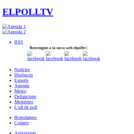
ELPOLLTV
RSS
Benvinguts a la nova web elpolltv!
Notícies
Horòscop
Esports
Agenda
Meteo
Defuncions
Memòries
L'ull de poll
Reportatges
Comerç
Aniversaris