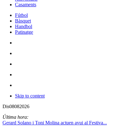
Casaments
Fútbol
Bàsquet
Handbol
Patinatge
Skip to content
Dis
08
08
2026
Última hora:
Gerard Solano i Toni Molina actuen avui al Festiva...