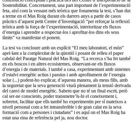
Sostenibilitat. Concretament, una part important de l’experimentació
feta, així com la vessant més teòrica que fonamenta la tesi, s’han dut
a terme en el Mas Roig durant els darrers anys a partir de casos
pràctics d’aquest petit Centre d’Investigació “per reforçar la reflexió
teòrica amb la força de l’experimentació, interioritzar els fluxos
d’energia i aprendre a respectar-los i aprofitar-los dins els seus
límits” va manifestar el ponent.
La tesi va concloure amb un explícit “El meu laboratori, el món”
apel·lant a la complexitat de la qüestió i posant de relleu el paper
cabdal del Paratge Natural del Mas Roig. “La recerca s’ha fet també
en els boscos i en altres ecosistemes, observant-ne els fluxos
d’energia i de materials. I també a casa, experimentant amb sistemes
d’estalvi energètic actius i passius i amb aprofitament de l’energia
solar (...) podent-ho explicar, d’aquesta manera, als meus fills, amb
la seguretat que la seva generació viurà plenament la tensió derivada
del canvi de model energètic. Sabem que no té un final escrit, però
cal ser-ne conscients, poder transmetre’ls-hi el coneixement i,
sobretot, facilitar que ells també ho experimentin per sí mateixos a
nivell personal com a fet intransferible i de gran calat en la seva
formació com a persones i ciutadans” i es aquí on el Mas Roig ha
estat una eina de referència pel ja, nou doctor.