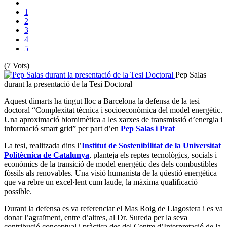
1
2
3
4
5
(7 Vots)
Pep Salas
durant la presentació de la Tesi Doctoral
Aquest dimarts ha tingut lloc a Barcelona la defensa de la tesi
doctoral “Complexitat tècnica i socioeconòmica del model energètic.
Una aproximació biomimètica a les xarxes de transmissió d’energia i
informació smart grid” per part d’en
Pep Salas i Prat
La tesi, realitzada dins l’
Institut de Sostenibilitat de la Universitat
Politècnica de Catalunya
, planteja els reptes tecnològics, socials i
econòmics de la transició de model energètic des dels combustibles
fòssils als renovables. Una visió humanista de la qüestió energètica
que va rebre un excel·lent cum laude, la màxima qualificació
possible.
Durant la defensa es va referenciar el Mas Roig de Llagostera i es va
donar l’agraïment, entre d’altres, al Dr. Sureda per la seva
contribució conceptual i pràctica des del Centre d’Interpretació de la