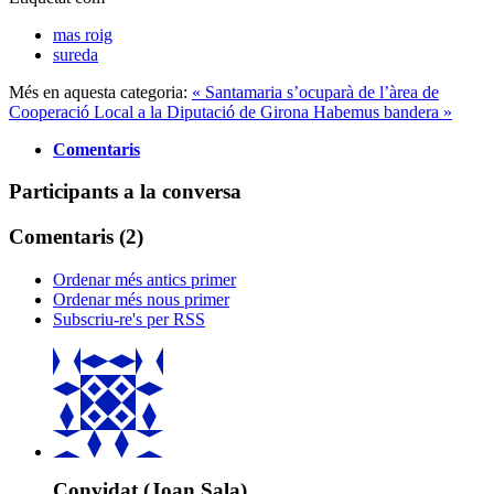
mas roig
sureda
Més en aquesta categoria:
« Santamaria s’ocuparà de l’àrea de
Cooperació Local a la Diputació de Girona
Habemus bandera »
Comentaris
Participants a la conversa
Comentaris (
2
)
Ordenar més antics primer
Ordenar més nous primer
Subscriu-re's per RSS
Convidat (Joan Sala)