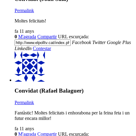
Permalink
Moltes felicitats!
fa 11 anys
0
M'agrada
Compartir
URL escurçada:
Facebook
Twitter
Google Plus
LinkedIn
Contestar
Convidat (Rafael Balaguer)
Permalink
Fantàstic! Moltes felicitats i enhorabona per la feina feta i un
futur encara millor!
fa 11 anys
0
M'agrada
Compartir
URL escurçada: