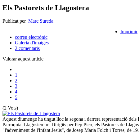
Els Pastorets de Llagostera
Publicat per
Marc Sureda
Imprimir
correu electrònic
Galeria d'imatges
2
comentaris
Valorar aquest article
1
2
3
4
5
(2 Vots)
Aquest diumenge ha tingut lloc la segona i darrera representació dels Pa
Parroquial Llagosterenc. Dirigits per Pep Pico, els Pastorets de Llago
"l'adveniment de l'Infant Jesús", de Josep Maria Folch i Torres, de 19