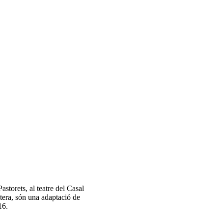
storets, al teatre del Casal
stera, són una adaptació de
16.