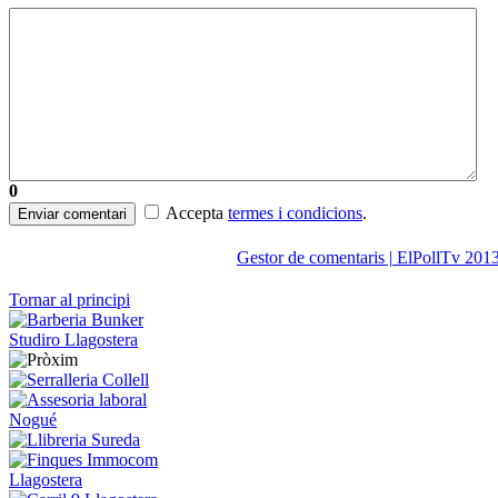
0
Accepta
termes i condicions
.
Enviar comentari
Gestor de comentaris | ElPollTv 201
Tornar al principi