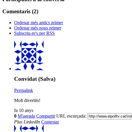
Comentaris (
2
)
Ordenar més antics primer
Ordenar més nous primer
Subscriu-re's per RSS
Convidat (Salva)
Permalink
Molt divertits!
fa 10 anys
0
M'agrada
Compartir
URL escurçada:
Plus
LinkedIn
Contestar