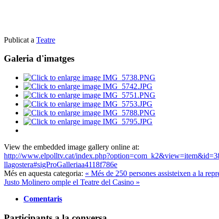
Publicat a
Teatre
Galeria d'imatges
View the embedded image gallery online at:
http://www.elpolltv.cat/index.php?option=com_k2&view=item&id=386
llagostera#sigProGalleriaa4118f786e
Més en aquesta categoria:
« Més de 250 persones assisteixen a la repre
Justo Molinero omple el Teatre del Casino »
Comentaris
Participants a la conversa