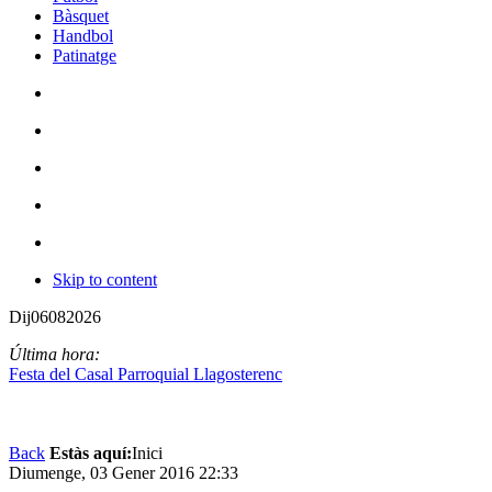
Bàsquet
Handbol
Patinatge
Skip to content
Dij
06
08
2026
Última hora:
Festa del Casal Parroquial Llagosterenc
Back
Estàs aquí:
Inici
Diumenge, 03 Gener 2016 22:33