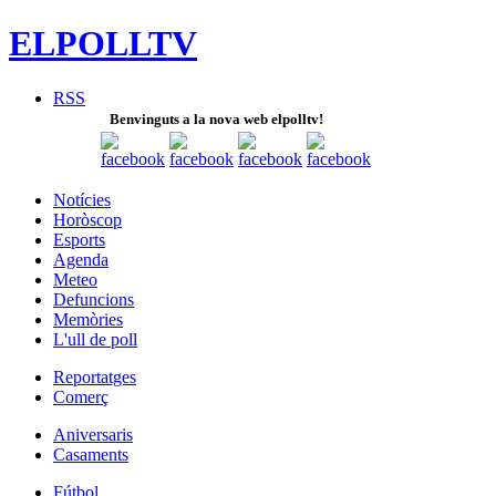
ELPOLLTV
RSS
Benvinguts a la nova web elpolltv!
Notícies
Horòscop
Esports
Agenda
Meteo
Defuncions
Memòries
L'ull de poll
Reportatges
Comerç
Aniversaris
Casaments
Fútbol