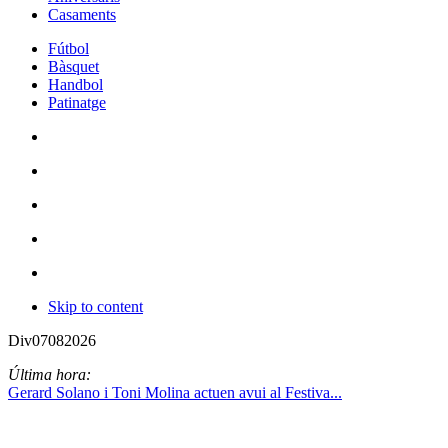
Casaments
Fútbol
Bàsquet
Handbol
Patinatge
Skip to content
Div
07
08
2026
Última hora:
Gerard Solano i Toni Molina actuen avui al Festiva...