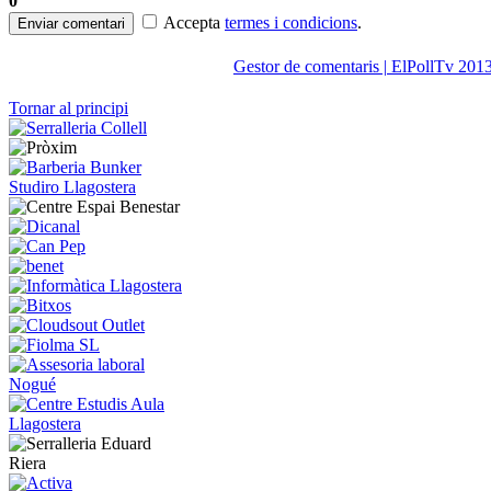
0
Accepta
termes i condicions
.
Enviar comentari
Gestor de comentaris | ElPollTv 201
Tornar al principi