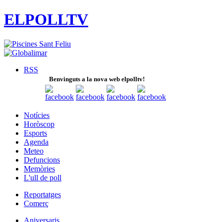
ELPOLLTV
RSS
Benvinguts a la nova web elpolltv!
Notícies
Horòscop
Esports
Agenda
Meteo
Defuncions
Memòries
L'ull de poll
Reportatges
Comerç
Aniversaris