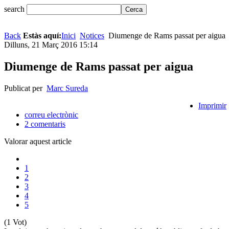
search
Back
Estàs aquí:
Inici
Notices
Diumenge de Rams passat per aigua
Dilluns, 21 Març 2016 15:14
Diumenge de Rams passat per aigua
Publicat per
Marc Sureda
Imprimir
correu electrònic
2
comentaris
Valorar aquest article
1
2
3
4
5
(1 Vot)