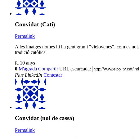
Convidat (Cati)
Permalink
A les imatges només hi ha gent gran i "viejovenes". com es no
tradició catòlica
fa 10 anys
0
M'agrada
Compartir
URL escurçada:
Plus
LinkedIn
Contestar
Convidat (noi de cassà)
Permalink