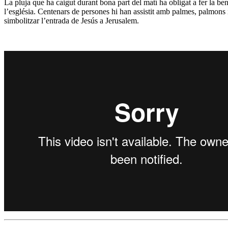
La pluja que ha caigut durant bona part del matí ha obligat a fer la be
l’església. Centenars de persones hi han assistit amb palmes, palmons i
simbolitzar l’entrada de Jesús a Jerusalem.