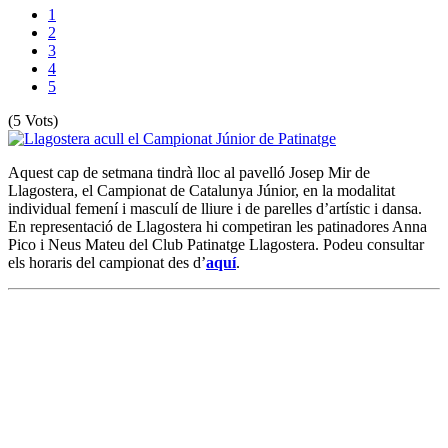
1
2
3
4
5
(5 Vots)
Aquest cap de setmana tindrà lloc al pavelló Josep Mir de
Llagostera, el Campionat de Catalunya Júnior, en la modalitat
individual femení i masculí de lliure i de parelles d’artístic i dansa.
En representació de Llagostera hi competiran les patinadores Anna
Pico i Neus Mateu del Club Patinatge Llagostera. Podeu consultar
els horaris del campionat des d’
aquí
.