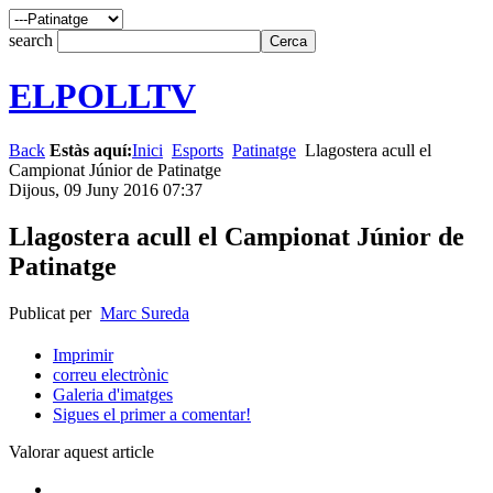
search
ELPOLLTV
Back
Estàs aquí:
Inici
Esports
Patinatge
Llagostera acull el
Campionat Júnior de Patinatge
Dijous, 09 Juny 2016 07:37
Llagostera acull el Campionat Júnior de
Patinatge
Publicat per
Marc Sureda
Imprimir
correu electrònic
Galeria d'imatges
Sigues el primer a comentar!
Valorar aquest article