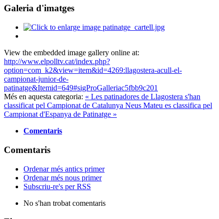
Galeria d'imatges
View the embedded image gallery online at:
http://www.elpolltv.cat/index.php?
option=com_k2&view=item&id=4269:llagostera-acull-el-
campionat-junior-de-
patinatge&Itemid=649#sigProGalleriac5fbb9c201
Més en aquesta categoria:
« Les patinadores de Llagostera s'han
classificat pel Campionat de Catalunya
Neus Mateu es classifica pel
Campionat d'Espanya de Patinatge »
Comentaris
Comentaris
Ordenar més antics primer
Ordenar més nous primer
Subscriu-re's per RSS
No s'han trobat comentaris