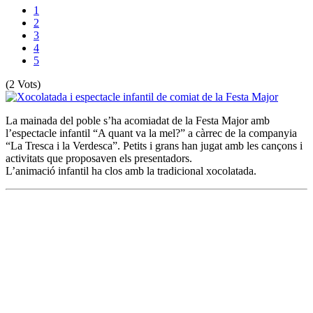
1
2
3
4
5
(2 Vots)
La mainada del poble s’ha acomiadat de la Festa Major amb
l’espectacle infantil “A quant va la mel?” a càrrec de la companyia
“La Tresca i la Verdesca”. Petits i grans han jugat amb les cançons i
activitats que proposaven els presentadors.
L’animació infantil ha clos amb la tradicional xocolatada.