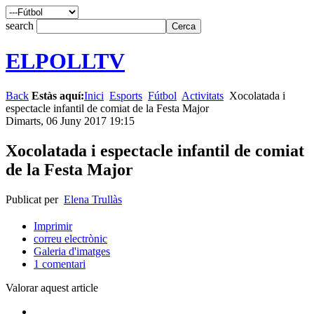
search
ELPOLLTV
Back
Estàs aquí:
Inici
Esports
Fútbol
Activitats
Xocolatada i
espectacle infantil de comiat de la Festa Major
Dimarts, 06 Juny 2017 19:15
Xocolatada i espectacle infantil de comiat
de la Festa Major
Publicat per
Elena Trullàs
Imprimir
correu electrònic
Galeria d'imatges
1
comentari
Valorar aquest article