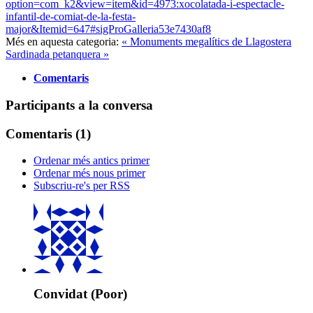
option=com_k2&view=item&id=4973:xocolatada-i-espectacle-
infantil-de-comiat-de-la-festa-
major&Itemid=647#sigProGalleria53e7430af8
Més en aquesta categoria:
« Monuments megalítics de Llagostera
Sardinada petanquera »
Comentaris
Participants a la conversa
Comentaris (
1
)
Ordenar més antics primer
Ordenar més nous primer
Subscriu-re's per RSS
Convidat (Poor)