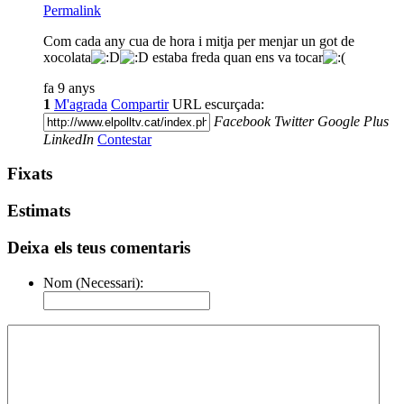
Permalink
Com cada any cua de hora i mitja per menjar un got de
xocolata
estaba freda quan ens va tocar
fa 9 anys
1
M'agrada
Compartir
URL escurçada:
Facebook
Twitter
Google Plus
LinkedIn
Contestar
Fixats
Estimats
Deixa els teus comentaris
Nom (Necessari):