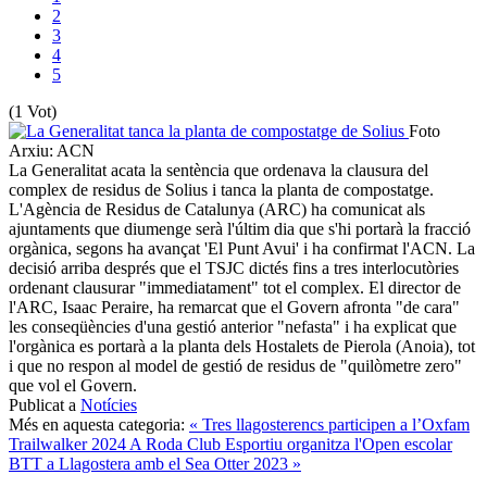
2
3
4
5
(1 Vot)
Foto
Arxiu: ACN
La Generalitat acata la sentència que ordenava la clausura del
complex de residus de Solius i tanca la planta de compostatge.
L'Agència de Residus de Catalunya (ARC) ha comunicat als
ajuntaments que diumenge serà l'últim dia que s'hi portarà la fracció
orgànica, segons ha avançat 'El Punt Avui' i ha confirmat l'ACN. La
decisió arriba després que el TSJC dictés fins a tres interlocutòries
ordenant clausurar "immediatament" tot el complex. El director de
l'ARC, Isaac Peraire, ha remarcat que el Govern afronta "de cara"
les conseqüències d'una gestió anterior "nefasta" i ha explicat que
l'orgànica es portarà a la planta dels Hostalets de Pierola (Anoia), tot
i que no respon al model de gestió de residus de "quilòmetre zero"
que vol el Govern.
Publicat a
Notícies
Més en aquesta categoria:
« Tres llagosterencs participen a l’Oxfam
Trailwalker 2024
A Roda Club Esportiu organitza l'Open escolar
BTT a Llagostera amb el Sea Otter 2023 »