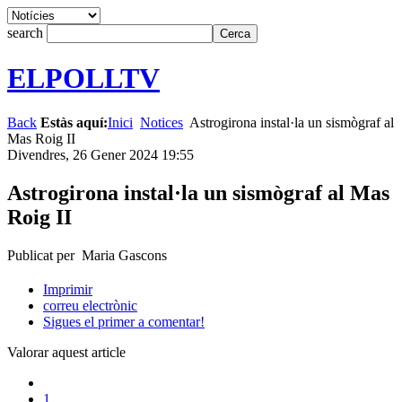
search
ELPOLLTV
Back
Estàs aquí:
Inici
Notices
Astrogirona instal·la un sismògraf al
Mas Roig II
Divendres, 26 Gener 2024 19:55
Astrogirona instal·la un sismògraf al Mas
Roig II
Publicat per Maria Gascons
Imprimir
correu electrònic
Sigues el primer a comentar!
Valorar aquest article
1