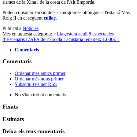
sismes de la Xina i de la costa de l'Alt Empordà.
Podeu consultar l'arxiu dels sismogrames obtinguts a l'estació Mas
Roig II en el següent
enllaç
.
Publicat a
Notícies
Més en aquesta categoria:
« Llagostera acull 8 espectacles
d’Escenaris
L'AFA de l’Escola Lacustària reparteix 1.000€ »
Comentaris
Comentaris
Ordenar més antics primer
Ordenar més nous primer
Subscriu-re's per RSS
No s'han trobat comentaris
Fixats
Estimats
Deixa els teus comentaris