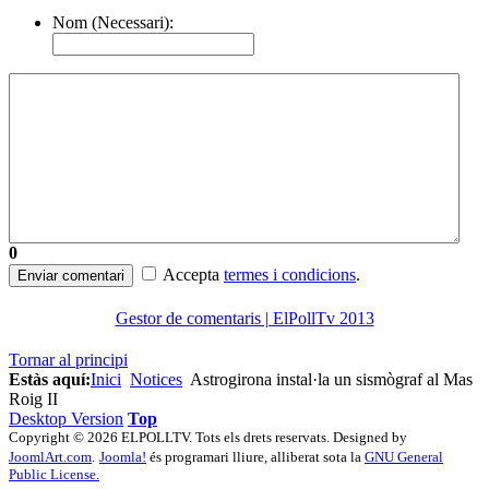
Nom (Necessari):
0
Accepta
termes i condicions
.
Enviar comentari
Gestor de comentaris | ElPollTv 2013
Tornar al principi
Estàs aquí:
Inici
Notices
Astrogirona instal·la un sismògraf al Mas
Roig II
Desktop Version
Top
Copyright © 2026 ELPOLLTV. Tots els drets reservats. Designed by
JoomlArt.com
.
Joomla!
és programari lliure, alliberat sota la
GNU General
Public License.