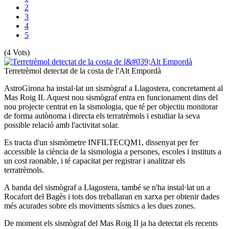
2
3
4
5
(4 Vots)
Terretrèmol detectat de la costa de l'Alt Empordà
AstroGirona ha instal·lat un sismògraf a Llagostera, concretament al
Mas Roig II. Aquest nou sismògraf entra en funcionament dins del
nou projecte centrat en la sismologia, que té per objectiu monitorar
de forma autònoma i directa els terratrèmols i estudiar la seva
possible relació amb l'activitat solar.
Es tracta d'un sismòmetre INFILTECQM1, dissenyat per fer
accessible la ciència de la sismologia a persones, escoles i instituts a
un cost raonable, i té capacitat per registrar i analitzar els
terratrèmols.
A banda del sismògraf a Llagostera, també se n'ha instal·lat un a
Rocafort del Bagès i tots dos treballaran en xarxa per obtenir dades
més acurades sobre els moviments sísmics a les dues zones.
De moment els sismògraf del Mas Roig II ja ha detectat els recents