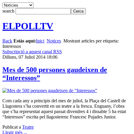
search
ELPOLLTV
Back
Estàs aquí:
Inici
Notices
Mostrant articles per etiqueta:
Interessos
Subscripció a aquest canal RSS
Dilluns, 07 Juliol 2014 18:06
Mes de 500 persones gaudeixen de
“Interessos”
Com cada any a principis del mes de juliol, la Plaça del Castell de
Llagostera s’ha convertit en un teatre a la fresca. Enguany, l’obra
que s’ha representat aquest passat divendres 4 i dissabte 5 ha estat
“Interessos” escrita pel llagosterenc Francesc Pujades Junior.
Publicat a
Teatre
Llegir més ...