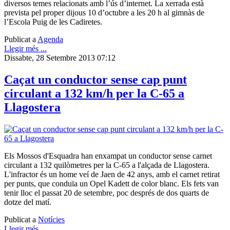
diversos temes relacionats amb l’ús d’internet. La xerrada està
prevista pel proper dijous 10 d’octubre a les 20 h al gimnàs de
l’Escola Puig de les Cadiretes.
Publicat a
Agenda
Llegir més ...
Dissabte, 28 Setembre 2013 07:12
Caçat un conductor sense cap punt
circulant a 132 km/h per la C-65 a
Llagostera
Els Mossos d'Esquadra han enxampat un conductor sense carnet
circulant a 132 quilòmetres per la C-65 a l'alçada de Llagostera.
L'infractor és un home veí de Jaen de 42 anys, amb el carnet retirat
per punts, que conduïa un Opel Kadett de color blanc. Els fets van
tenir lloc el passat 20 de setembre, poc després de dos quarts de
dotze del matí.
Publicat a
Notícies
Llegir més ...