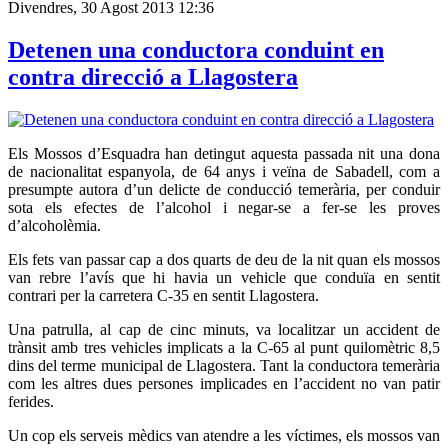
Divendres, 30 Agost 2013 12:36
Detenen una conductora conduint en
contra direcció a Llagostera
Els Mossos d’Esquadra han detingut aquesta passada nit una dona
de nacionalitat espanyola, de 64 anys i veïna de Sabadell, com a
presumpte autora d’un delicte de conducció temerària, per conduir
sota els efectes de l’alcohol i negar-se a fer-se les proves
d’alcoholèmia.
Els fets van passar cap a dos quarts de deu de la nit quan els mossos
van rebre l’avís que hi havia un vehicle que conduïa en sentit
contrari per la carretera C-35 en sentit Llagostera.
Una patrulla, al cap de cinc minuts, va localitzar un accident de
trànsit amb tres vehicles implicats a la C-65 al punt quilomètric 8,5
dins del terme municipal de Llagostera. Tant la conductora temerària
com les altres dues persones implicades en l’accident no van patir
ferides.
Un cop els serveis mèdics van atendre a les víctimes, els mossos van