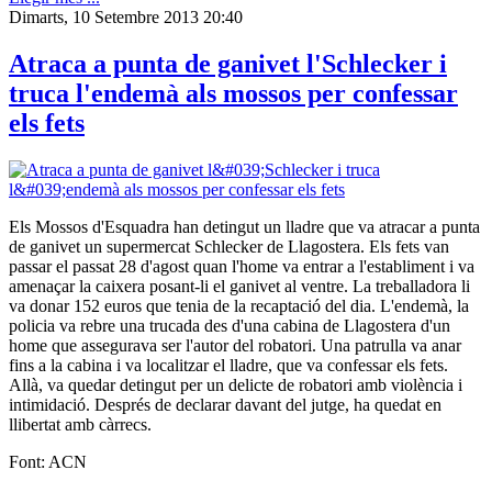
Dimarts, 10 Setembre 2013 20:40
Atraca a punta de ganivet l'Schlecker i
truca l'endemà als mossos per confessar
els fets
Els Mossos d'Esquadra han detingut un lladre que va atracar a punta
de ganivet un supermercat Schlecker de Llagostera. Els fets van
passar el passat 28 d'agost quan l'home va entrar a l'establiment i va
amenaçar la caixera posant-li el ganivet al ventre. La treballadora li
va donar 152 euros que tenia de la recaptació del dia. L'endemà, la
policia va rebre una trucada des d'una cabina de Llagostera d'un
home que assegurava ser l'autor del robatori. Una patrulla va anar
fins a la cabina i va localitzar el lladre, que va confessar els fets.
Allà, va quedar detingut per un delicte de robatori amb violència i
intimidació. Després de declarar davant del jutge, ha quedat en
llibertat amb càrrecs.
Font: ACN