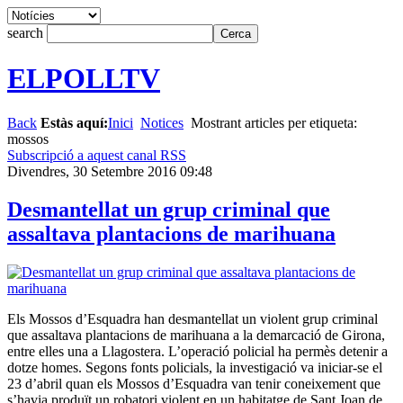
search
ELPOLLTV
Back
Estàs aquí:
Inici
Notices
Mostrant articles per etiqueta:
mossos
Subscripció a aquest canal RSS
Divendres, 30 Setembre 2016 09:48
Desmantellat un grup criminal que
assaltava plantacions de marihuana
Els Mossos d’Esquadra han desmantellat un violent grup criminal
que assaltava plantacions de marihuana a la demarcació de Girona,
entre elles una a Llagostera. L’operació policial ha permès detenir a
dotze homes. Segons fonts policials, la investigació va iniciar-se el
23 d’abril quan els Mossos d’Esquadra van tenir coneixement que
s’havia produït un robatori violent en un habitatge de Sant Joan de