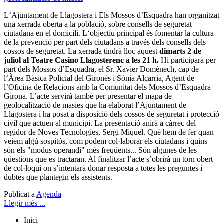
L‘Ajuntament de Llagostera i Els Mossos d’Esquadra han organitzat
una xerrada oberta a la població, sobre consells de seguretat
ciutadana en el domicili. L‘objectiu principal és fomentar la cultura
de la prevenció per part dels ciutadans a través dels consells dels
cossos de seguretat. La xerrada tindrà lloc aquest
dimarts 2 de
juliol al Teatre Casino Llagosterenc a les 21 h.
Hi participarà per
part dels Mossos d’Esquadra, el Sr. Xavier Domènech, cap de
l‘Àrea Bàsica Policial del Gironès i Sònia Alcarria, Agent de
l’Oficina de Relacions amb la Comunitat dels Mossos d’Esquadra
Girona. L’acte servirà també per presentar el mapa de
geolocalització de masies que ha elaborat l’Ajuntament de
Llagostera i ha posat a disposició dels cossos de seguretat i protecció
civil que actuen al municipi. La presentació anirà a càrrec del
regidor de Noves Tecnologies, Sergi Miquel. Què hem de fer quan
veiem algú sospitós, com podem col·laborar els ciutadans i quins
són els "modus operandi" més freqüents... Són algunes de les
qüestions que es tractaran. Al finalitzar l’acte s’obrirà un torn obert
de col·loqui on s’intentarà donar resposta a totes les preguntes i
dubtes que plantegin els assistents.
Publicat a
Agenda
Llegir més ...
Inici