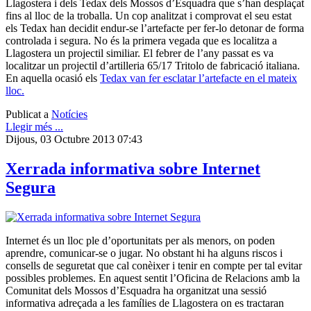
Llagostera i dels Tedax dels Mossos d’Esquadra que s’han desplaçat
fins al lloc de la troballa. Un cop analitzat i comprovat el seu estat
els Tedax han decidit endur-se l’artefacte per fer-lo detonar de forma
controlada i segura. No és la primera vegada que es localitza a
Llagostera un projectil similiar. El febrer de l’any passat es va
localitzar un projectil d’artilleria 65/17 Tritolo de fabricació italiana.
En aquella ocasió els
Tedax van fer esclatar l’artefacte en el mateix
lloc.
Publicat a
Notícies
Llegir més ...
Dijous, 03 Octubre 2013 07:43
Xerrada informativa sobre Internet
Segura
Internet és un lloc ple d’oportunitats per als menors, on poden
aprendre, comunicar-se o jugar. No obstant hi ha alguns riscos i
consells de seguretat que cal conèixer i tenir en compte per tal evitar
possibles problemes. En aquest sentit l’Oficina de Relacions amb la
Comunitat dels Mossos d’Esquadra ha organitzat una sessió
informativa adreçada a les famílies de Llagostera on es tractaran