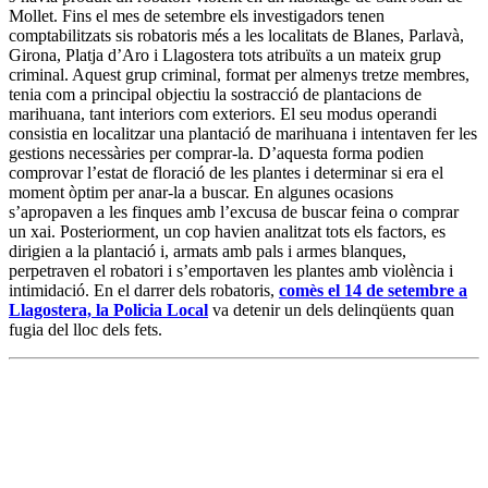
Mollet. Fins el mes de setembre els investigadors tenen
comptabilitzats sis robatoris més a les localitats de Blanes, Parlavà,
Girona, Platja d’Aro i Llagostera tots atribuïts a un mateix grup
criminal. Aquest grup criminal, format per almenys tretze membres,
tenia com a principal objectiu la sostracció de plantacions de
marihuana, tant interiors com exteriors. El seu modus operandi
consistia en localitzar una plantació de marihuana i intentaven fer les
gestions necessàries per comprar-la. D’aquesta forma podien
comprovar l’estat de floració de les plantes i determinar si era el
moment òptim per anar-la a buscar. En algunes ocasions
s’apropaven a les finques amb l’excusa de buscar feina o comprar
un xai. Posteriorment, un cop havien analitzat tots els factors, es
dirigien a la plantació i, armats amb pals i armes blanques,
perpetraven el robatori i s’emportaven les plantes amb violència i
intimidació. En el darrer dels robatoris,
comès el 14 de setembre a
Llagostera, la Policia Local
va detenir un dels delinqüents quan
fugia del lloc dels fets.