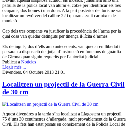
Davant aquesta sospitosa actitud, els mossos, juntament amb una
patrulla de la polica local van aturar el cotxe per identificar els tres
ocupants, dos homes i una dona. A la part posterior del turisme van
localitzar un revòlver del calibre 22 i quaranta-vuit cartutxos de
munició.
Cap dels tres ocupants va justificar la procedència de l’arma per la
qual cosa van quedar detinguts per tinença il·lícita d’armes.
Els detinguts, dos d’ells amb antecedents, van quedar en llibertat i
passaran a disposició del jutjat d’instrucció en funcions de guàrdia
de Girona quan siguin requerits per l’autoritat judicial.
Publicat a
Notícies
Llegir més ...
Divendres, 04 Octubre 2013 21:01
Localitzen un projectil de la Guerra Civil
de 30 cm
Aquest divendres a la tarda s’ha localitzat a Llagostera un projectil
75 d’uns 30 centímetres d’allargada, molt provablement de la Guerra
Civil. Els fets han estat posats en coneixement de la Policia Local de