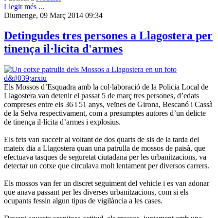
Llegir més ...
Diumenge, 09 Març 2014 09:34
Detingudes tres persones a Llagostera per
tinença il·lícita d'armes
Els Mossos d’Esquadra amb la col·laboració de la Policia Local de
Llagostera van detenir el passat 5 de març tres persones, d’edats
compreses entre els 36 i 51 anys, veïnes de Girona, Bescanó i Cassà
de la Selva respectivament, com a presumptes autores d’un delicte
de tinença il·lícita d’armes i explosius.
Els fets van succeir al voltant de dos quarts de sis de la tarda del
mateix dia a Llagostera quan una patrulla de mossos de paisà, que
efectuava tasques de seguretat ciutadana per les urbanitzacions, va
detectar un cotxe que circulava molt lentament per diversos carrers.
Els mossos van fer un discret seguiment del vehicle i es van adonar
que anava passant per les diverses urbanitzacions, com si els
ocupants fessin algun tipus de vigilància a les cases.