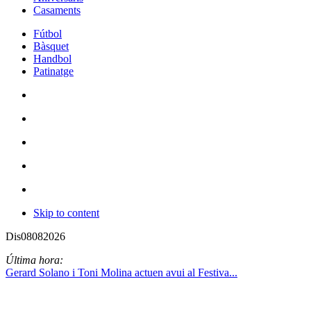
Casaments
Fútbol
Bàsquet
Handbol
Patinatge
Skip to content
Dis
08
08
2026
Última hora:
Gerard Solano i Toni Molina actuen avui al Festiva...