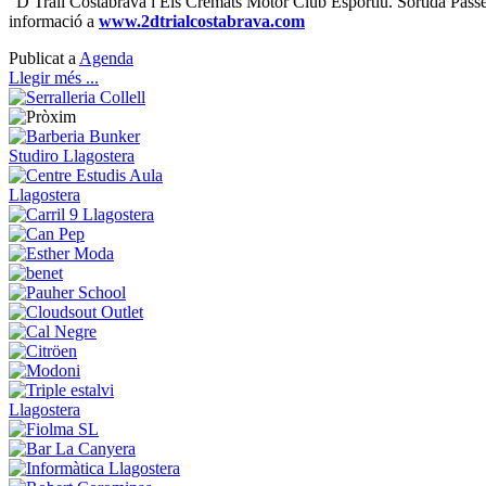
“D Trail Costabrava i Els Cremats Motor Club Esportiu. Sortida Pas
informació a
www.2dtrialcostabrava.com
Publicat a
Agenda
Llegir més ...