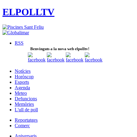
ELPOLLTV
RSS
Benvinguts a la nova web elpolltv!
Notícies
Horòscop
Esports
Agenda
Meteo
Defuncions
Memòries
L'ull de poll
Reportatges
Comerç
Aniversaris