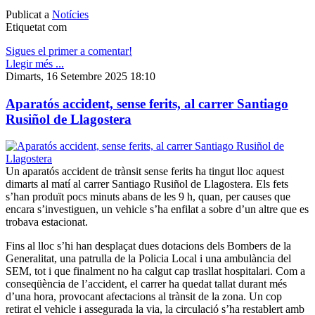
Publicat a
Notícies
Etiquetat com
Sigues el primer a comentar!
Llegir més ...
Dimarts, 16 Setembre 2025 18:10
Aparatós accident, sense ferits, al carrer Santiago
Rusiñol de Llagostera
Un aparatós accident de trànsit sense ferits ha tingut lloc aquest
dimarts al matí al carrer Santiago Rusiñol de Llagostera. Els fets
s’han produït pocs minuts abans de les 9 h, quan, per causes que
encara s’investiguen, un vehicle s’ha enfilat a sobre d’un altre que es
trobava estacionat.
Fins al lloc s’hi han desplaçat dues dotacions dels Bombers de la
Generalitat, una patrulla de la Policia Local i una ambulància del
SEM, tot i que finalment no ha calgut cap trasllat hospitalari. Com a
conseqüència de l’accident, el carrer ha quedat tallat durant més
d’una hora, provocant afectacions al trànsit de la zona. Un cop
retirat el vehicle i assegurada la via, la circulació s’ha restablert amb