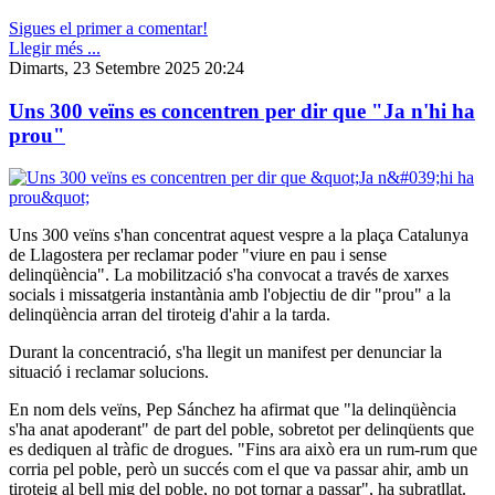
Sigues el primer a comentar!
Llegir més ...
Dimarts, 23 Setembre 2025 20:24
Uns 300 veïns es concentren per dir que "Ja n'hi ha
prou"
Uns 300 veïns s'han concentrat aquest vespre a la plaça Catalunya
de Llagostera per reclamar poder "viure en pau i sense
delinqüència". La mobilització s'ha convocat a través de xarxes
socials i missatgeria instantània amb l'objectiu de dir "prou" a la
delinqüència arran del tiroteig d'ahir a la tarda.
Durant la concentració, s'ha llegit un manifest per denunciar la
situació i reclamar solucions.
En nom dels veïns, Pep Sánchez ha afirmat que "la delinqüència
s'ha anat apoderant" de part del poble, sobretot per delinqüents que
es dediquen al tràfic de drogues. "Fins ara això era un rum-rum que
corria pel poble, però un succés com el que va passar ahir, amb un
tiroteig al bell mig del poble, no pot tornar a passar", ha subratllat.