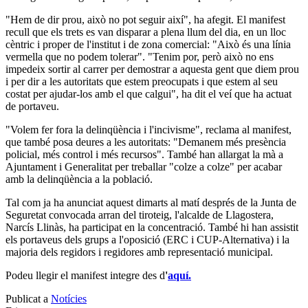
"Hem de dir prou, això no pot seguir així", ha afegit. El manifest
recull que els trets es van disparar a plena llum del dia, en un lloc
cèntric i proper de l'institut i de zona comercial: "Això és una línia
vermella que no podem tolerar". "Tenim por, però això no ens
impedeix sortir al carrer per demostrar a aquesta gent que diem prou
i per dir a les autoritats que estem preocupats i que estem al seu
costat per ajudar-los amb el que calgui", ha dit el veí que ha actuat
de portaveu.
"Volem fer fora la delinqüència i l'incivisme", reclama al manifest,
que també posa deures a les autoritats: "Demanem més presència
policial, més control i més recursos". També han allargat la mà a
Ajuntament i Generalitat per treballar "colze a colze" per acabar
amb la delinqüència a la població.
Tal com ja ha anunciat aquest dimarts al matí després de la Junta de
Seguretat convocada arran del tiroteig, l'alcalde de Llagostera,
Narcís Llinàs, ha participat en la concentració. També hi han assistit
els portaveus dels grups a l'oposició (ERC i CUP-Alternativa) i la
majoria dels regidors i regidores amb representació municipal.
Podeu llegir el manifest integre des d
'
aquí.
Publicat a
Notícies