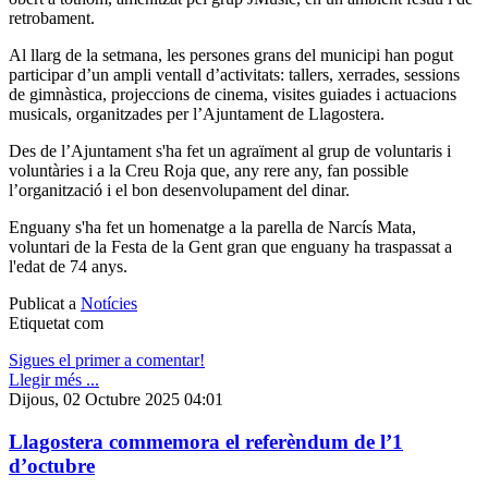
retrobament.
Al llarg de la setmana, les persones grans del municipi han pogut
participar d’un ampli ventall d’activitats: tallers, xerrades, sessions
de gimnàstica, projeccions de cinema, visites guiades i actuacions
musicals, organitzades per l’Ajuntament de Llagostera.
Des de l’Ajuntament s'ha fet un agraïment al grup de voluntaris i
voluntàries i a la Creu Roja que, any rere any, fan possible
l’organització i el bon desenvolupament del dinar.
Enguany s'ha fet un homenatge a la parella de Narcís Mata,
voluntari de la Festa de la Gent gran que enguany ha traspassat a
l'edat de 74 anys.
Publicat a
Notícies
Etiquetat com
Sigues el primer a comentar!
Llegir més ...
Dijous, 02 Octubre 2025 04:01
Llagostera commemora el referèndum de l’1
d’octubre