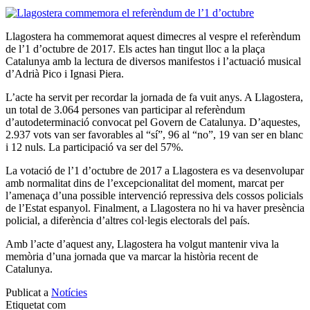
Llagostera ha commemorat aquest dimecres al vespre el referèndum
de l’1 d’octubre de 2017. Els actes han tingut lloc a la plaça
Catalunya amb la lectura de diversos manifestos i l’actuació musical
d’Adrià Pico i Ignasi Piera.
L’acte ha servit per recordar la jornada de fa vuit anys. A Llagostera,
un total de 3.064 persones van participar al referèndum
d’autodeterminació convocat pel Govern de Catalunya. D’aquestes,
2.937 vots van ser favorables al “sí”, 96 al “no”, 19 van ser en blanc
i 12 nuls. La participació va ser del 57%.
La votació de l’1 d’octubre de 2017 a Llagostera es va desenvolupar
amb normalitat dins de l’excepcionalitat del moment, marcat per
l’amenaça d’una possible intervenció repressiva dels cossos policials
de l’Estat espanyol. Finalment, a Llagostera no hi va haver presència
policial, a diferència d’altres col·legis electorals del país.
Amb l’acte d’aquest any, Llagostera ha volgut mantenir viva la
memòria d’una jornada que va marcar la història recent de
Catalunya.
Publicat a
Notícies
Etiquetat com