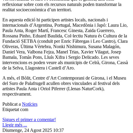
reflexionar sobre com els recursos naturals poden transformar la
realitat socioeconòmica d’un territori.
En aquesta edició hi participen artistes locals, nacionals i
internacionals d’Argentina, Portugal, Macedònia i Japó: Laura Lio,
Paula Anta, Roger Martí, Francesc Ginesta, Zaida Guerrero,
Rossana Pinho, Eduard Baulida, Col·lectiu Natura és Cultura de la
Fundació SETBA (conduït per Enric Fàbregas i Leo Castro), Clara
Oliveras, Última Vèrtebra, Nonki Nishimura, Susana Malagón,
Daniel Vera, Valbona Fejza, Manel Trias, Xavier Vilagut, Josep
Bamala, Tomàs Pons, Lluís Xifra i Sergio Delicado. Les seves
intervencions es poden veure als municipis de Celrà, Girona, Cassà
de la Selva, Llagostera i Castell d’Aro.
A més, el Bòlit, Centre d’Art Contemporani de Girona, i el Museu
del Suro de Palafrugell acullen obres vinculades al festival dels
artistes Paula Anta i Oriol Piferrer (Llenas NaturCork),
respectivament.
Publicat a
Notícies
Etiquetat com
Sigues el primer a comentar!
Llegir més ...
Diumenge, 24 Agost 2025 10:37