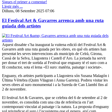
Sigues el primer a comentar!
Llegir més ...
Dilluns, 08 Setembre 2025 07:06
El Festival Art & Gavarres arrenca amb una ruta
guiada dels artistes
Aquest dissabte s’ha inaugurat la vuitena edició del Festival Art &
Gavarres amb una ruta guiada per les obres, en què els artistes han
presentat les seves intervencions als municipis de Celrà, Girona,
Cassà de la Selva, Llagostera i Castell d’Aro. La jornada ha servit
per donar el tret de sortida al Festival que enguany té el suro com a
fil conductor, sota el lema «El suro: matèria, paisatge i societat».
Enguany, els artistes participants a Llagostera són Susana Malagón i
Última Vértebra (Quim Vilagran i Anna Garreta). Podreu visitar les
seves obres al suro monumental i a la Sureda de Can Llambí fins al
2 de novembre.
El festival Art & Gavarres, que se celebra del 6 de setembre al 2 de
novembre, es consolida com una cita de referència en l’art
contemporani vinculat al paisatge i la natura. La proposta d'enguany
vol reivindicar el suro i l’ecosistema que el genera, així com