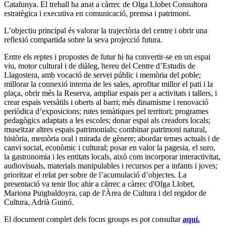
Catalunya. El treball ha anat a càrrec de Olga Llobet Consultora
estratègica i executiva en comunicació, premsa i patrimoni.
L’objectiu principal és valorar la trajectòria del centre i obrir una
reflexió compartida sobre la seva projecció futura.
Entre els reptes i propostes de futur hi ha convertir-se en un espai
viu, motor cultural i de diàleg, hereu del Centre d’Estudis de
Llagostera, amb vocació de servei públic i memòria del poble;
millorar la connexió interna de les sales, aprofitar millor el pati i la
plaça, obrir més la Reserva, ampliar espais per a activitats i tallers, i
crear espais versàtils i oberts al barri; més dinamisme i renovació
periòdica d’exposicions; rutes temàtiques pel territori; programes
pedagògics adaptats a les escoles; donar espai als creadors locals;
museïtzar altres espais patrimonials; combinar patrimoni natural,
història, memòria oral i mirada de gènere; abordar temes actuals i de
canvi social, econòmic i cultural; posar en valor la pagesia, el suro,
la gastronomia i les entitats locals, això com incorporar interactivitat,
audiovisuals, materials manipulables i recursos per a infants i joves;
prioritzar el relat per sobre de l’acumulació d’objectes. La
presentació va tenir lloc ahir a càrrec a càrrec d'Olga Llobet,
Mariona Puigbaldoyra, cap de l'Àrea de Cultura i del regidor de
Cultura, Adrià Guinó.
El document complet dels focus groups es pot consultar
aquí.