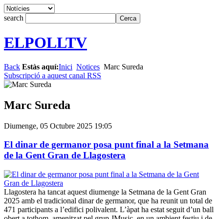
search
ELPOLLTV
Back
Estàs aquí:
Inici
Notices
Marc Sureda
Subscripció a aquest canal RSS
Marc Sureda
Diumenge, 05 Octubre 2025 19:05
El dinar de germanor posa punt final a la Setmana
de la Gent Gran de Llagostera
Llagostera ha tancat aquest diumenge la Setmana de la Gent Gran
2025 amb el tradicional dinar de germanor, que ha reunit un total de
471 participants a l’edifici polivalent. L’àpat ha estat seguit d’un ball
obert a tothom, amenitzat pel grup JMusic, en un ambient festiu i de