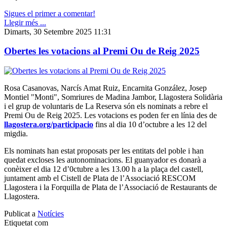
Sigues el primer a comentar!
Llegir més ...
Dimarts, 30 Setembre 2025 11:31
Obertes les votacions al Premi Ou de Reig 2025
Rosa Casanovas, Narcís Amat Ruiz, Encarnita González, Josep
Montiel "Monti", Somriures de Madina Jambor, Llagostera Solidària
i el grup de voluntaris de La Reserva són els nominats a rebre el
Premi Ou de Reig 2025. Les votacions es poden fer en línia des de
llagostera.org/participacio
fins al dia 10 d’octubre a les 12 del
migdia.
Els nominats han estat proposats per les entitats del poble i han
quedat excloses les autonominacions. El guanyador es donarà a
conèixer el dia 12 d’0ctubre a les 13.00 h a la plaça del castell,
juntament amb el Cistell de Plata de l’Associació RESCOM
Llagostera i la Forquilla de Plata de l’Associació de Restaurants de
Llagostera.
Publicat a
Notícies
Etiquetat com